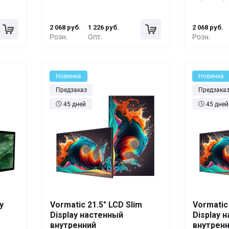
руб.
10+
-29%
1 467 руб.
10+
2 068 руб.
1 226 руб.
2 068 руб.
Розн.
Опт.
Розн.
Новинка
Новинка
Предзаказ
Предзака
45 дней
45 дней
y
Vormatic 21.5" LCD Slim
Vormatic 
шт.
Кол-во
Выгода
За 1 шт.
Кол-во
Display настенный
Display 
внутренний
внутрен
руб.
1+
0%
2 356 руб.
1+