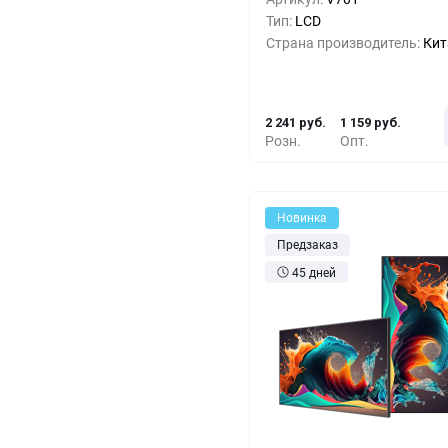
Тип:
LCD
5+
-16%
1 880 
Страна производитель:
Кит
10+
-32%
1 520 
2 241 руб.
1 159 руб.
Розн.
Опт.
Новинка
Предзаказ
45 дней