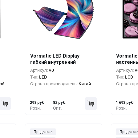
шт.
Кол-во
Выгода
За 1 шт.
Кол-во
Vormatic LED Display
Vormatic 
гибкий внутренний
настенн
руб.
1+
0%
298 руб.
1+
Артикул:
V0
Артикул:
V
руб.
5+
-24%
226 руб.
5+
Тип:
LED
Тип:
LCD
ай
Страна производитель:
Китай
Страна пр
руб.
10+
-48%
154 руб.
10+
298 руб.
82 руб.
1 693 руб.
Розн.
Опт.
Розн.
Предзаказ
Предзака