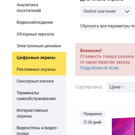
Акустомагнитные детект
парфюмерия
Аналитика
Мини-ПК
Гибридные видеорег
посетителей
Любое значение
Одежда и обувь
Источники питания
Видеонаблюдение
Сбросить все параметры п
Оптика
Электронные компоненты
Обзорные зеркала
Б/У товары
Электронные ценники
ПО для торговли
Внимание!
Стоимость товара указана 
Цифровые экраны
от характеристик заказа.
Подробнее об этом.
Рекламные экраны
Сенсорные киоски
Сортировка
Цене ↑
Терминалы
самообслуживания
Интерактивные
Предзаказ
экраны
30 дней
Видеостены и видео-
полки