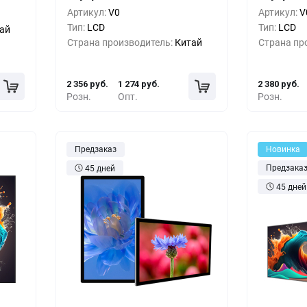
Артикул:
V0
Артикул:
V
руб.
5+
-15%
1 996 руб.
5+
Тип:
LCD
Тип:
LCD
ай
Страна производитель:
Китай
Страна пр
руб.
10+
-30%
1 635 руб.
10+
2 356 руб.
1 274 руб.
2 380 руб.
Розн.
Опт.
Розн.
Предзаказ
Новинка
Предзака
45 дней
45 дней