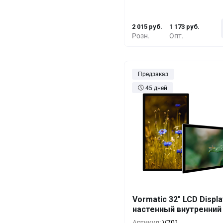
10+
-29%
1 414 
2 015 руб.
1 173 руб.
Розн.
Опт.
Предзаказ
45 дней
Vormatic 32" LCD Displa
Кол-во
Выгода
За 1 
настенный внутренний
1+
0%
2 241 
Артикул:
V701