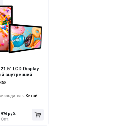
Выгода
За 1 шт.
21.5" LCD Display
ый внутренний
0%
1 818 руб.
358
-19%
1 457 руб.
оизводитель:
Китай
-33%
1 217 руб.
976 руб.
Опт.