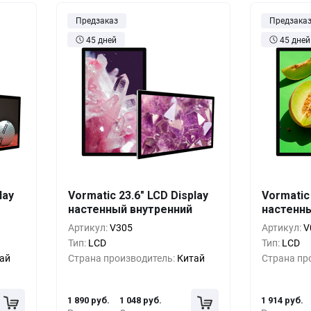
Предзаказ
Предзака
45 дней
45 дней
шт.
Кол-во
Выгода
За 1 шт.
Кол-во
lay
Vormatic 23.6" LCD Display
Vormatic 
настенный внутренний
настенн
руб.
1+
0%
1 890 руб.
1+
Артикул:
V305
Артикул:
V
руб.
5+
-19%
1 529 руб.
5+
Тип:
LCD
Тип:
LCD
ай
Страна производитель:
Китай
Страна пр
руб.
10+
-31%
1 289 руб.
10+
1 890 руб.
1 048 руб.
1 914 руб.