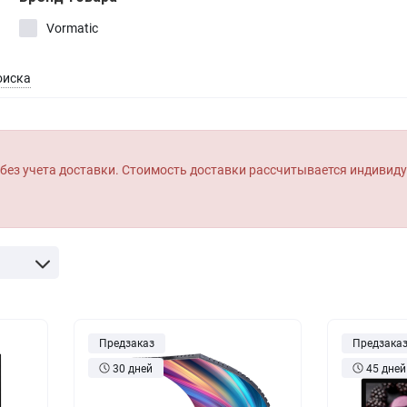
оры
Товары для дома
истраторы
Vormatic
Товары для животных
оиска
Другое
без учета доставки. Стоимость доставки рассчитывается индивид
Предзаказ
Предзака
30 дней
45 дней