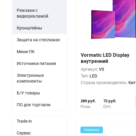
Рюкзаки с
видеорекламой
Кронштейны
Защита на стеллажах
Мини-ПК
Кол-во
Выгода
За 1 
Vormatic LED Display
внутренний
1+
0%
289 
Источники питания
Артикул:
V0
5+
-25%
216 
Электронные
Тип:
LED
компоненты
Страна производитель:
Кит
10+
-50%
144 
Б/У товары
289 руб.
72 руб.
ПО для торговли
Розн.
Опт.
Trade-in
Новинка
Сервис