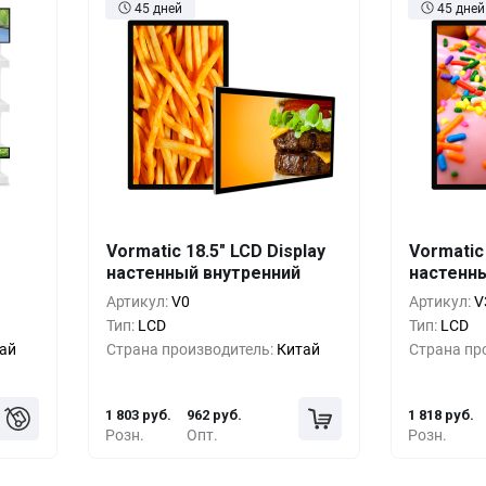
45 дней
45 дней
шт.
Кол-во
Выгода
За 1 шт.
Кол-во
Vormatic 18.5" LCD Display
Vormatic 
настенный внутренний
настенн
руб.
1+
0%
1 803 руб.
1+
Артикул:
V0
Артикул:
V
руб.
5+
-19%
1 443 руб.
5+
Тип:
LCD
Тип:
LCD
ай
Страна производитель:
Китай
Страна пр
руб.
10+
-33%
1 202 руб.
10+
1 803 руб.
962 руб.
1 818 руб.
Розн.
Опт.
Розн.