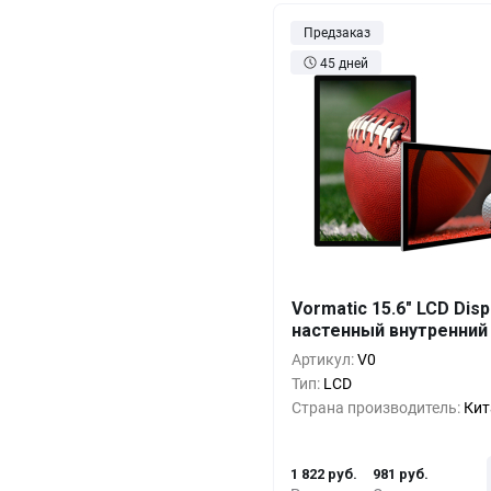
Предзаказ
45 дней
Кол-во
Выгода
За 1 
Vormatic 15.6" LCD Disp
настенный внутренний
1+
0%
1 822 
Артикул:
V0
5+
-19%
1 462 
Тип:
LCD
Страна производитель:
Кит
10+
-32%
1 221 
1 822 руб.
981 руб.