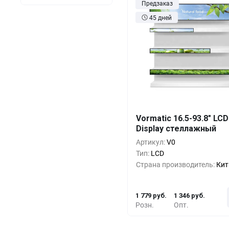
Предзаказ
45 дней
Кол-во
Выгода
За 1 
Vormatic 16.5-93.8" LCD
Display стеллажный
1+
0%
1 779 
Артикул:
V0
5+
-6%
1 659 
Тип:
LCD
Страна производитель:
Кит
10+
-13%
1 539 
1 779 руб.
1 346 руб.
Розн.
Опт.