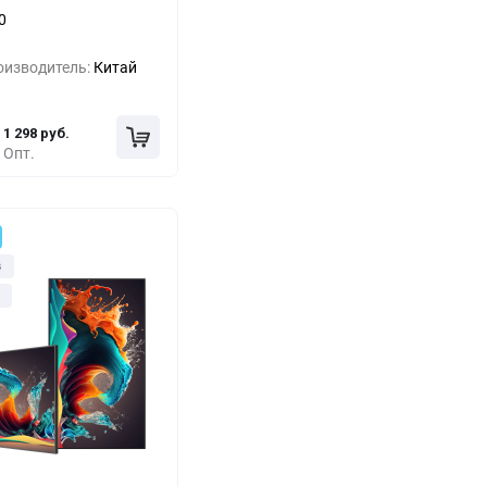
0
-15%
2 020 руб.
оизводитель:
Китай
-30%
1 659 руб.
1 298 руб.
Опт.
з