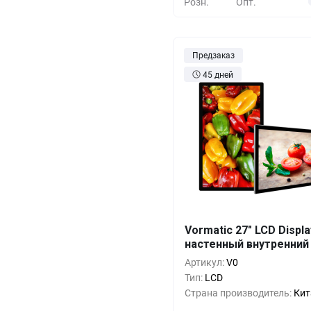
Розн.
Опт.
Предзаказ
45 дней
Vormatic 27" LCD Displa
Кол-во
Выгода
За 1 
настенный внутренний
1+
0%
2 015 
Артикул:
V0
Тип:
LCD
5+
-17%
1 654 
Страна производитель:
Кит