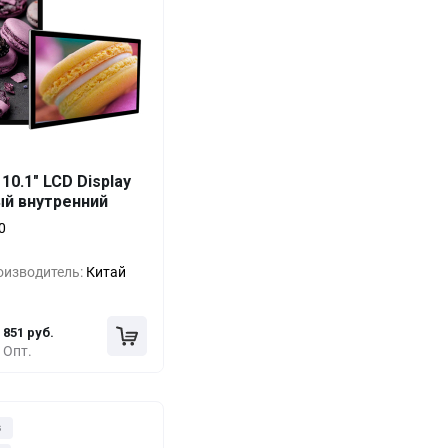
Выгода
За 1 шт.
10.1" LCD Display
ый внутренний
0%
1 693 руб.
0
-21%
1 332 руб.
оизводитель:
Китай
-35%
1 092 руб.
851 руб.
Опт.
з