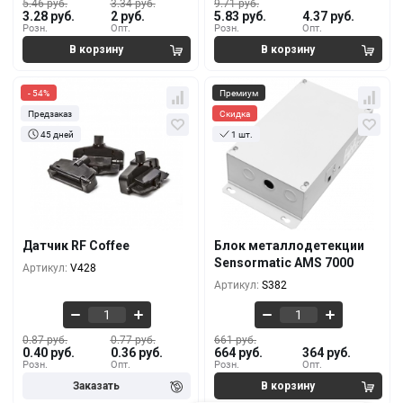
5.46 руб.
3.34 руб.
9.71 руб.
3.28 руб.
2 руб.
5.83 руб.
4.37 руб.
Розн.
Опт.
Розн.
Опт.
- 54%
Премиум
Предзаказ
Скидка
45 дней
1 шт.
Кол-во
За 1 шт.
Кол-во
За 1 шт.
0.87 руб.
661 руб.
0.40 руб.
664 руб.
100+
1+
0.83 руб.
554 руб.
0.38 руб.
536 руб.
5000+
5+
Датчик RF Coffee
Блок металлодетекции
0.80 руб.
482 руб.
Sensormatic AMS 7000
Артикул:
V428
0.37 руб.
450 руб.
10000+
10+
Артикул:
S382
0.87 руб.
0.77 руб.
661 руб.
0.40 руб.
0.36 руб.
664 руб.
364 руб.
Розн.
Опт.
Розн.
Опт.