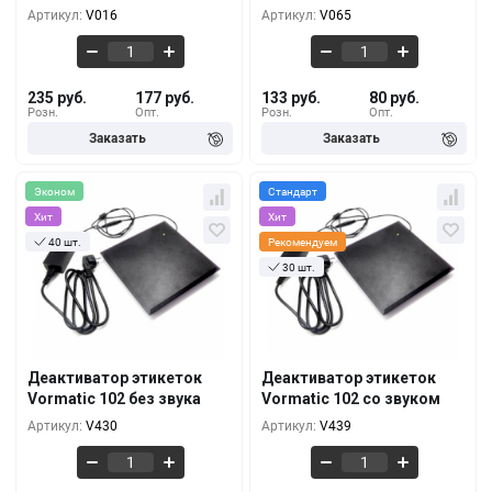
191 руб.
95 руб.
10+
10+
Артикул:
V016
Артикул:
V065
235 руб.
177 руб.
133 руб.
80 руб.
Розн.
Опт.
Розн.
Опт.
Эконом
Стандарт
Хит
Хит
40 шт.
Рекомендуем
30 шт.
Кол-во
За 1 шт.
Кол-во
За 1 шт.
157 руб.
259 руб.
1+
1+
142 руб.
240 руб.
5+
5+
Деактиватор этикеток
Деактиватор этикеток
Vormatic 102 без звука
Vormatic 102 со звуком
117 руб.
215 руб.
10+
10+
Артикул:
V430
Артикул:
V439