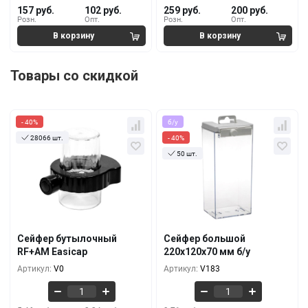
157 руб.
102 руб.
259 руб.
200 руб.
Розн.
Опт.
Розн.
Опт.
Товары со скидкой
- 40%
б/у
28066 шт.
- 40%
50 шт.
Кол-во
За 1 шт.
Кол-во
За 1 шт.
5.46 руб.
9.71 руб.
3.28 руб.
5.83 руб.
10+
10+
4.55 руб.
9.11 руб.
2.74 руб.
5.46 руб.
100+
100+
Сейфер бутылочный
Сейфер большой
3.95 руб.
8.50 руб.
RF+AM Easicap
220x120x70 мм б/у
2.36 руб.
5.10 руб.
500+
500+
Артикул:
V0
Артикул:
V183