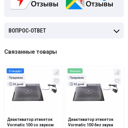
ВОПРОС-ОТВЕТ
Связанные товары
Стандарт
Эконом
Предзаказ
Предзаказ
30 дней
30 дней
Кол-во
За 1 шт.
Кол-во
За 1 шт.
235 руб.
133 руб.
1+
1+
217 руб.
118 руб.
5+
5+
Деактиватор этикеток
Деактиватор этикеток
Vormatic 100 со звуком
Vormatic 100 без звука