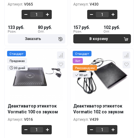
95 руб.
117 руб.
10+
10+
Артикул:
V065
Артикул:
V430
133 руб.
80 руб.
157 руб.
102 руб.
Розн.
Опт.
Розн.
Опт.
Стандарт
Стандарт
Предзаказ
Хит
30 дней
Рекомендуем
30 шт.
Кол-во
За 1 шт.
Кол-во
За 1 шт.
235 руб.
259 руб.
1+
1+
217 руб.
240 руб.
5+
5+
Деактиватор этикеток
Деактиватор этикеток
Vormatic 100 со звуком
Vormatic 102 со звуком
191 руб.
215 руб.
10+
10+
Артикул:
V016
Артикул:
V439