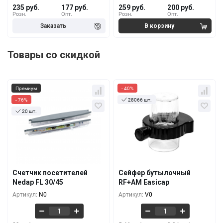
235 руб.
177 руб.
259 руб.
200 руб.
Розн.
Опт.
Розн.
Опт.
Товары со скидкой
Премиум
- 40%
- 76%
28066 шт.
20 шт.
Кол-во
За 1 шт.
Кол-во
За 1 шт.
89 руб.
5.46 руб.
21 руб.
3.28 руб.
1+
10+
71 руб.
4.55 руб.
17 руб.
2.74 руб.
5+
100+
Счетчик посетителей
Сейфер бутылочный
64 руб.
3.95 руб.
Nedap FL 30/45
RF+AM Easicap
13 руб.
2.36 руб.
10+
500+
Артикул:
N0
Артикул:
V0