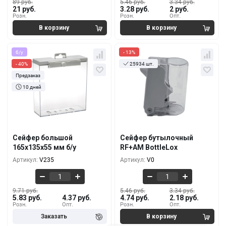
89 руб.
5.46 руб.
3.34 руб.
21 руб.
3.28 руб.
2 руб.
Розн.
Розн.
Опт.
б/у
- 13%
- 40%
25934 шт.
Предзаказ
10 дней
Кол-во
За 1 шт.
Кол-во
За 1 шт.
9.71 руб.
5.46 руб.
5.83 руб.
4.74 руб.
10+
10+
9.11 руб.
4.55 руб.
5.46 руб.
3.65 руб.
100+
100+
Сейфер большой
Сейфер бутылочный
8.50 руб.
3.95 руб.
165x135x55 мм б/у
RF+AM BottleLox
5.10 руб.
2.92 руб.
500+
500+
Артикул:
V235
Артикул:
V0
9.71 руб.
5.46 руб.
3.34 руб.
5.83 руб.
4.37 руб.
4.74 руб.
2.18 руб.
Розн.
Опт.
Розн.
Опт.