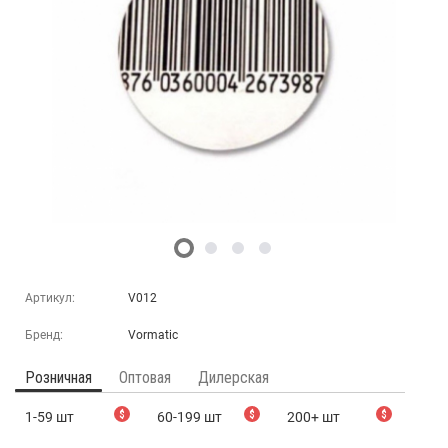
Артикул:
V012
Бренд:
Vormatic
Розничная
Оптовая
Дилерская
1-59 шт
$
60-199 шт
$
200+ шт
$