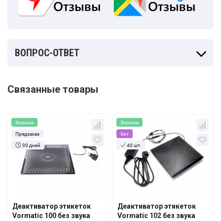
ВОПРОС-ОТВЕТ
Связанные товары
Эконом
Эконом
Предзаказ
Хит
30 дней
40 шт.
Кол-во
За 1 шт.
Кол-во
За 1 шт.
133 руб.
157 руб.
1+
1+
118 руб.
142 руб.
5+
5+
Деактиватор этикеток
Деактиватор этикеток
Vormatic 100 без звука
Vormatic 102 без звука