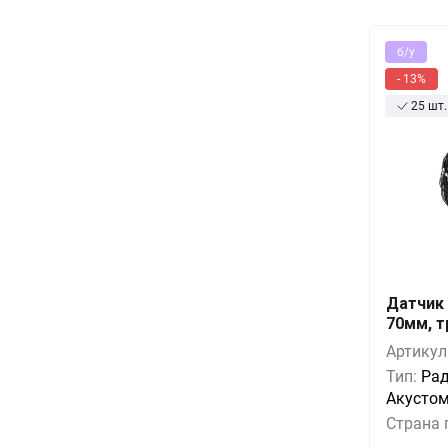
б/у
- 13%
25 шт.
Датчик 
Кол-во
70мм, т
Артикул
10+
Тип:
Рад
1000+
Акусто
Страна 
3000+