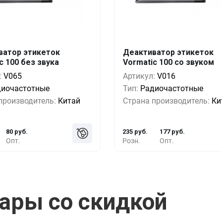
ватор этикеток
Деактиватор этикеток
Выгода
За 1 шт.
Кол-во
Выгода
За 
c 100 без звука
Vormatic 100 со звуком
0%
133 руб.
1+
0%
235
:
V065
Артикул:
V016
-11%
118 руб.
5+
-7%
217
диочастотные
Тип:
Радиочастотные
производитель:
Китай
Страна производитель:
Ки
-28%
95 руб.
10+
-18%
191
80 руб.
235 руб.
177 руб.
Опт.
Розн.
Опт.
ары со скидкой