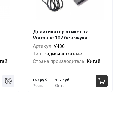
Деактиватор этикеток
1 шт.
Кол-во
Выгода
За 1 шт.
Vormatic 102 без звука
 руб.
1+
0%
157 руб.
Артикул:
V430
 руб.
5+
-9%
142 руб.
Тип:
Радиочастотные
тай
Страна производитель:
Китай
 руб.
10+
-25%
117 руб.
157 руб.
102 руб.
Розн.
Опт.