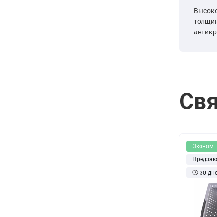
Высоко
толщин
антикр
Свя
Эконом
Предзак
30 дн