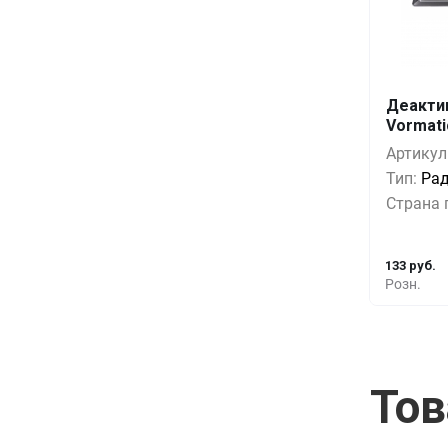
Деакти
Кол-во
Vormati
1+
Артикул
5+
Тип:
Ра
Страна 
10+
133 руб.
Розн.
Тов