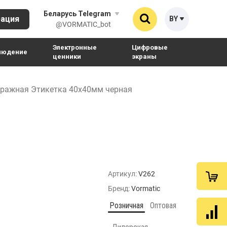
Беларусь Telegram
рация
BY
Найти
@VORMATIC_bot
Электронные
Цифровые
людение
ценники
экраны
RU
ие
ления
Съемники датчиков
Терминалы самообслуживания
ражная Этикетка 40х40мм черная
KZ
е датчики
Магнитные съемники
Терминалы самообслуживания для
помещения
ые датчики
ры и батареи
Механические съемники
Терминалы самообслуживания для
улицы
Интерактивные экраны
Видеостены и видео-полки
Артикул:
V262
Рюкзаки с видеорекламой
Бренд:
Vormatic
Розничная
Оптовая
Кронштейны