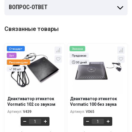
ВОПРОС-ОТВЕТ
Связанные товары
Стандарт
Эконом
Хит
Предзаказ
Рекомендуем
30 дней
30 шт.
Кол-во
За 1 шт.
Кол-во
За 1 шт.
259 руб.
133 руб.
1+
1+
240 руб.
118 руб.
5+
5+
Деактиватор этикеток
Деактиватор этикеток
Vormatic 102 со звуком
Vormatic 100 без звука
215 руб.
95 руб.
10+
10+
Артикул:
V439
Артикул:
V065