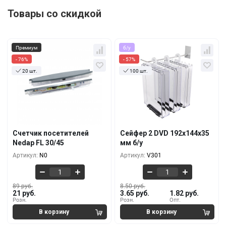
Товары со скидкой
Премиум
б/у
- 76%
- 57%
20 шт.
100 шт.
Кол-во
За 1 шт.
Кол-во
За 1 шт.
89 руб.
8.50 руб.
21 руб.
3.65 руб.
1+
10+
71 руб.
7.89 руб.
17 руб.
3.28 руб.
5+
100+
Счетчик посетителей
Сейфер 2 DVD 192х144х35
64 руб.
7.29 руб.
Nedap FL 30/45
мм б/у
13 руб.
2.56 руб.
10+
500+
Артикул:
N0
Артикул:
V301
89 руб.
8.50 руб.
21 руб.
3.65 руб.
1.82 руб.
Розн.
Розн.
Опт.