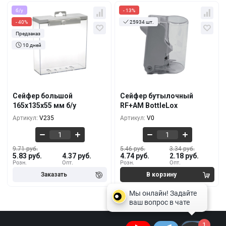
б/у
- 13%
- 40%
25934 шт.
Предзаказ
10 дней
Кол-во
За 1 шт.
Кол-во
За 1 шт.
9.71 руб.
5.46 руб.
5.83 руб.
4.74 руб.
10+
10+
9.11 руб.
4.55 руб.
5.46 руб.
3.65 руб.
100+
100+
Сейфер большой
Сейфер бутылочный
8.50 руб.
3.95 руб.
165x135x55 мм б/у
RF+AM BottleLox
5.10 руб.
2.92 руб.
500+
500+
Артикул:
V235
Артикул:
V0
9.71 руб.
5.46 руб.
3.34 руб.
5.83 руб.
4.37 руб.
4.74 руб.
2.18 руб.
Розн.
Опт.
Розн.
Опт.
1