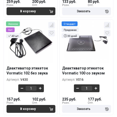
259 руб.
200 руб.
133 руб.
80 руб.
Розн.
Опт.
Розн.
Опт.
Эконом
Стандарт
Хит
Предзаказ
40 шт.
30 дней
Кол-во
За 1 шт.
Кол-во
За 1 шт.
157 руб.
235 руб.
1+
1+
142 руб.
217 руб.
5+
5+
Деактиватор этикеток
Деактиватор этикеток
Vormatic 102 без звука
Vormatic 100 со звуком
117 руб.
191 руб.
10+
10+
Артикул:
V430
Артикул:
V016
157 руб.
102 руб.
235 руб.
177 руб.
Розн.
Опт.
Розн.
Опт.