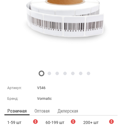
Артикул:
V546
Бренд:
Vormatic
Розничная
Оптовая
Дилерская
1-59 шт
$
60-199 шт
$
200+ шт
$