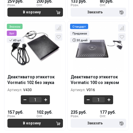
259 руб.
200 руб.
133 руб.
80 руб.
Розн.
Опт.
Розн.
Опт.
Эконом
Стандарт
Хит
Предзаказ
40 шт.
30 дней
Кол-во
За 1 шт.
Кол-во
За 1 шт.
157 руб.
235 руб.
1+
1+
142 руб.
217 руб.
5+
5+
Деактиватор этикеток
Деактиватор этикеток
Vormatic 102 без звука
Vormatic 100 со звуком
117 руб.
191 руб.
10+
10+
Артикул:
V430
Артикул:
V016
157 руб.
102 руб.
235 руб.
177 руб.
Розн.
Опт.
Розн.
Опт.