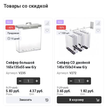
Товары со скидкой
б/у
б/у
- 40%
- 50%
Предзаказ
100 шт.
10 дней
Кол-во
За 1 шт.
Кол-во
За 1 шт.
9.71 руб.
7.29 руб.
5.83 руб.
3.65 руб.
10+
10+
9.11 руб.
6.07 руб.
5.46 руб.
3.28 руб.
100+
100+
Сейфер большой
Сейфер CD двойной
8.50 руб.
5.16 руб.
165x135x55 мм б/у
145х150х34 мм б/у
5.10 руб.
2.56 руб.
500+
500+
Артикул:
V235
Артикул:
V272
9.71 руб.
7.29 руб.
5.83 руб.
4.37 руб.
3.65 руб.
1.82 руб.
Розн.
Опт.
Розн.
Опт.