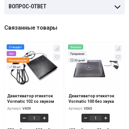
ВОПРОС-ОТВЕТ
Связанные товары
Стандарт
Эконом
Хит
Предзаказ
Рекомендуем
30 дней
30 шт.
Кол-во
За 1 шт.
Кол-во
За 1 шт.
259 руб.
133 руб.
1+
1+
240 руб.
118 руб.
5+
5+
Деактиватор этикеток
Деактиватор этикеток
Vormatic 102 со звуком
Vormatic 100 без звука
215 руб.
95 руб.
10+
10+
Артикул:
V439
Артикул:
V065