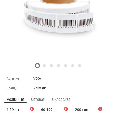
Артикул:
V006
Бренд:
Vormatic
Розничная
Оптовая
Дилерская
1-59 шт
$
60-199 шт
$
200+ шт
$