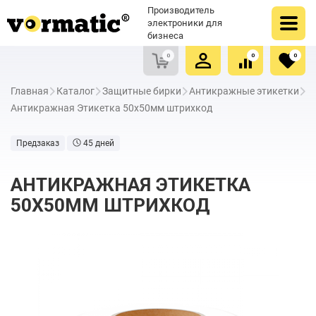
Оформить заказ
Купить в один клик
Производитель
Очистить список сравнения
Очистить избранное
электроники для
бизнеса
0
0
0
Главная
Каталог
Защитные бирки
Антикражные этикетки
Антикражная Этикетка 50х50мм штрихкод
Предзаказ
45 дней
АНТИКРАЖНАЯ ЭТИКЕТКА
50Х50ММ ШТРИХКОД