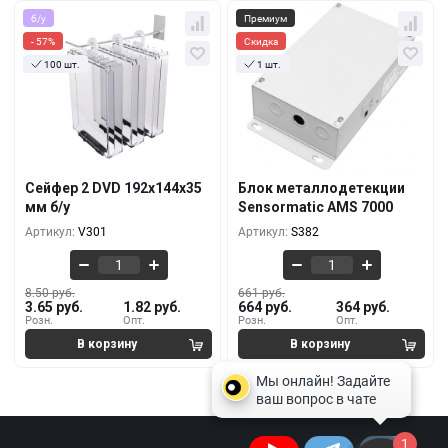
б/у
Премиум
- 57%
Скидка
100 шт.
1 шт.
Кол-во
За 1 шт.
Кол-во
За 1 шт.
8.50 руб.
661 руб.
3.65 руб.
664 руб.
10+
1+
7.89 руб.
554 руб.
3.28 руб.
536 руб.
100+
5+
Сейфер 2 DVD 192х144х35
Блок металлодетекции
7.29 руб.
482 руб.
мм б/у
Sensormatic AMS 7000
2.56 руб.
450 руб.
500+
10+
Артикул:
V301
Артикул:
S382
8.50 руб.
661 руб.
3.65 руб.
1.82 руб.
664 руб.
364 руб.
Розн.
Опт.
Розн.
Опт.
1