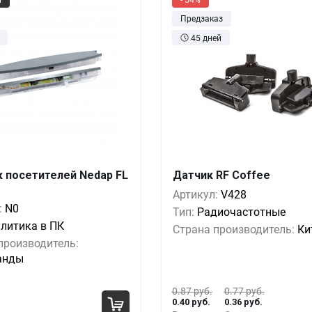
Предзаказ
45 дней
 посетителей Nedap FL
Датчик RF Coffee
Выгода
За 1 шт.
Кол-во
Выгода
За 
Артикул:
V428
89 руб.
0.8
:
N0
0%
21 руб.
100+
0%
0.4
Тип:
Радиочастотные
литика в ПК
71 руб.
0.8
Страна производитель:
Ки
-18%
17 руб.
5000+
-4%
0.3
производитель:
64 руб.
0.8
анды
-38%
13 руб.
10000+
-7%
0.3
0.87 руб.
0.77 руб.
0.40 руб.
0.36 руб.