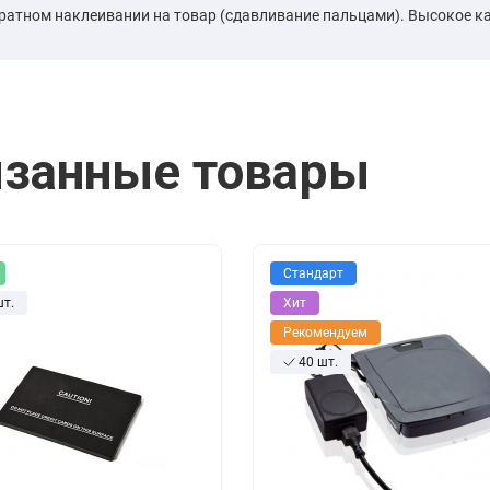
ратном наклеивании на товар (сдавливание пальцами). Высокое к
занные товары
Стандарт
шт.
Хит
Рекомендуем
40 шт.