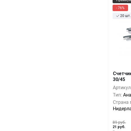
- 76%
20 шт.
Счетчик
Кол-во
30/45
Артикул
1+
Тип:
Ана
5+
Страна 
Нидерл
10+
89 руб.
21 руб.