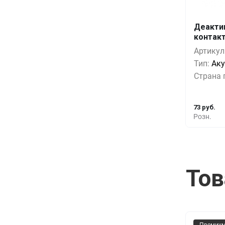
Деакти
Кол-во
контак
1+
Артикул
10+
Тип:
Аку
Страна 
50+
73 руб.
Розн.
Тов
Премиу