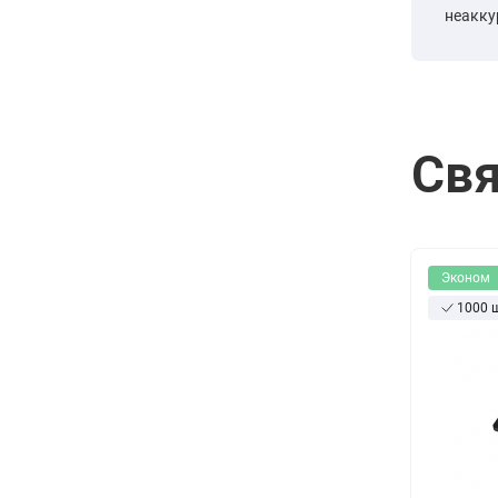
неакку
Свя
Эконом
1000 