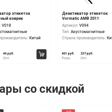
ватор этикеток
Деактиватор этикеток
Выгода
За 1 шт.
Кол-во
Выгода
За 
тный коврик
Vormatic AMB 2011
0%
73 руб.
1+
0%
401
:
V018
Артикул:
V094
-9%
66 руб.
5+
-13%
346
стомагнитные
Тип:
Акустомагнитные
производитель:
Китай
Страна производитель:
Ки
-30%
51 руб.
10+
-27%
291
44 руб.
401 руб.
237 руб.
Опт.
Розн.
Опт.
ары со скидкой
м
- 54%