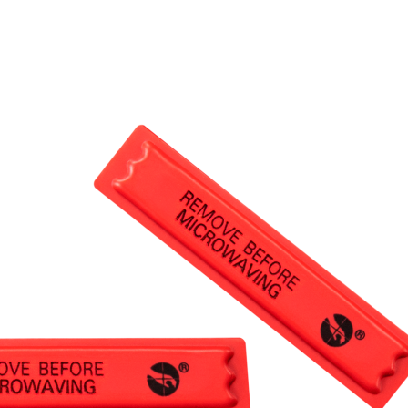
оры
Товары для дома
истраторы
Товары для животных
Другое