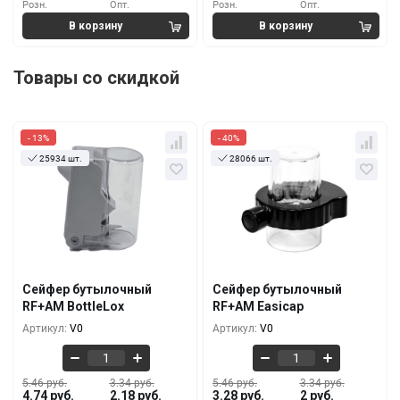
Розн.
Опт.
Розн.
Опт.
Товары со скидкой
- 13%
- 40%
25934 шт.
28066 шт.
Кол-во
За 1 шт.
Кол-во
За 1 шт.
5.46 руб.
5.46 руб.
4.74 руб.
3.28 руб.
10+
10+
4.55 руб.
4.55 руб.
3.65 руб.
2.74 руб.
100+
100+
Сейфер бутылочный
Сейфер бутылочный
3.95 руб.
3.95 руб.
RF+AM BottleLox
RF+AM Easicap
2.92 руб.
2.36 руб.
500+
500+
Артикул:
V0
Артикул:
V0
5.46 руб.
3.34 руб.
5.46 руб.
3.34 руб.
4.74 руб.
2.18 руб.
3.28 руб.
2 руб.