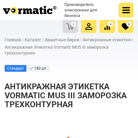
Оформить заказ
Купить в один клик
Производитель
Очистить список сравнения
Очистить избранное
электроники для
бизнеса
0
0
0
Главная
Каталог
Защитные бирки
Антикражные этикетки
Антикражная Этикетка Vormatic MUS III заморозка
трехконтурная
Стандарт
180 шт.
АНТИКРАЖНАЯ ЭТИКЕТКА
VORMATIC MUS III ЗАМОРОЗКА
ТРЕХКОНТУРНАЯ