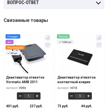
ВОПРОС-ОТВЕТ
Связанные товары
Стандарт
Эконом
Хит
1000 шт.
Рекомендуем
40 шт.
Кол-во
За 1 шт.
Кол-во
За 1 шт.
401 руб.
73 руб.
1+
1+
346 руб.
66 руб.
5+
10+
Деактиватор этикеток
Деактиватор этикеток
Vormatic AMB 2011
контактный коврик
291 руб.
51 руб.
10+
50+
Артикул:
V094
Артикул:
V018
401 руб.
237 руб.
73 руб.
44 руб.