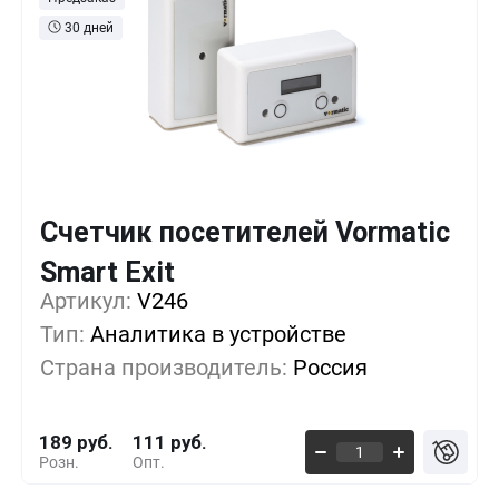
30 дней
Счетчик посетителей Vormatic
Кол-во
Выгода
За 1 шт.
Smart Exit
Артикул:
1+
V246
0%
189 руб.
Тип:
Аналитика в устройстве
5+
-9%
171 руб.
Страна производитель:
Россия
10+
-18%
154 руб.
189 руб.
111 руб.
Розн.
Опт.