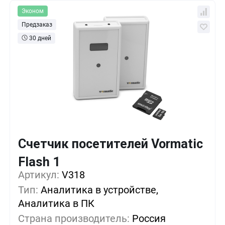
Эконом
Предзаказ
30 дней
Счетчик посетителей Vormatic
Flash 1
Кол-во
Выгода
За 1 шт.
Артикул:
V318
1+
0%
223 руб.
Тип:
Аналитика в устройстве,
Аналитика в ПК
5+
-7%
206 руб.
Страна производитель:
Россия
10+
-15%
189 руб.