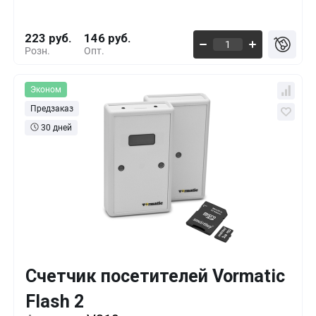
223 руб.
146 руб.
Розн.
Опт.
Эконом
Предзаказ
30 дней
Счетчик посетителей Vormatic
Flash 2
Кол-во
Выгода
За 1 шт.