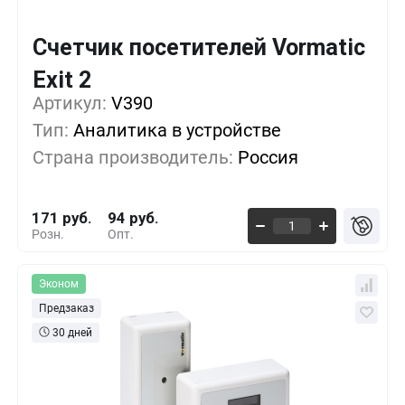
Счетчик посетителей Vormatic
Кол-во
Выгода
За 1 шт.
Exit 2
Артикул:
1+
V390
0%
171 руб.
Тип:
Аналитика в устройстве
5+
-9%
154 руб.
Страна производитель:
Россия
10+
-19%
137 руб.
171 руб.
94 руб.
Розн.
Опт.
Эконом
Предзаказ
30 дней