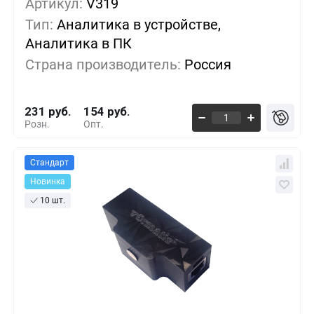
Артикул:
V319
1+
0%
231 руб.
Тип:
Аналитика в устройстве,
Аналитика в ПК
5+
-7%
214 руб.
Страна производитель:
Россия
10+
-14%
197 руб.
231 руб.
154 руб.
Розн.
Опт.
Стандарт
Новинка
10 шт.