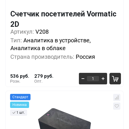
Счетчик посетителей Vormatic
2D
Кол-во
Выгода
За 1 шт.
Артикул:
V208
1+
0%
536 руб.
Тип:
Аналитика в устройстве,
Аналитика в облаке
5+
-24%
407 руб.
Страна производитель:
Россия
10+
-40%
321 руб.
536 руб.
279 руб.
Розн.
Опт.
Стандарт
Новинка
1 шт.