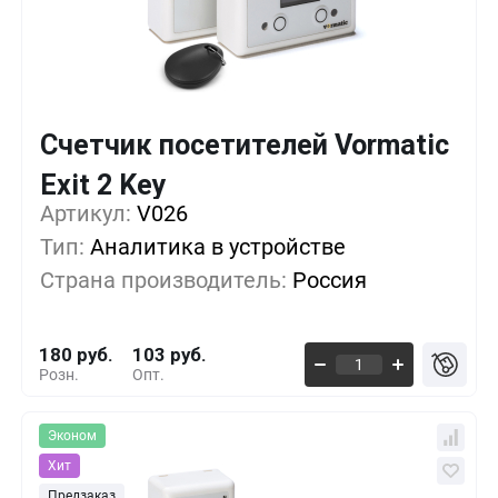
Счетчик посетителей Vormatic
Кол-во
Выгода
За 1 шт.
Exit 2 Key
Артикул:
1+
V026
0%
180 руб.
Тип:
Аналитика в устройстве
5+
-9%
163 руб.
Страна производитель:
Россия
10+
-18%
146 руб.
180 руб.
103 руб.
Розн.
Опт.
Эконом
Хит
Предзаказ