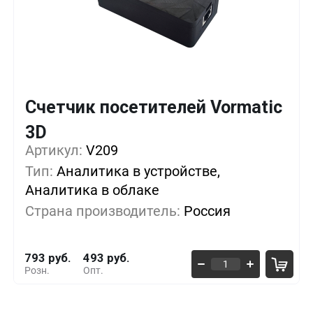
Счетчик посетителей Vormatic
3D
Кол-во
Выгода
За 1 шт.
Артикул:
V209
1+
0%
793 руб.
Тип:
Аналитика в устройстве,
Аналитика в облаке
5+
-16%
664 руб.
Страна производитель:
Россия
10+
-32%
536 руб.
793 руб.
493 руб.
Розн.
Опт.