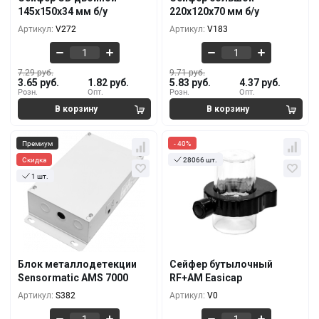
5.16 руб.
8.50 руб.
145х150х34 мм б/у
220x120x70 мм б/у
2.56 руб.
5.10 руб.
500+
500+
Артикул:
V272
Артикул:
V183
7.29 руб.
9.71 руб.
3.65 руб.
1.82 руб.
5.83 руб.
4.37 руб.
Розн.
Опт.
Розн.
Опт.
Премиум
- 40%
Скидка
28066 шт.
1 шт.
Кол-во
За 1 шт.
Кол-во
За 1 шт.
661 руб.
5.46 руб.
664 руб.
3.28 руб.
1+
10+
554 руб.
4.55 руб.
536 руб.
2.74 руб.
5+
100+
Блок металлодетекции
Сейфер бутылочный
482 руб.
3.95 руб.
Sensormatic AMS 7000
RF+AM Easicap
450 руб.
2.36 руб.
10+
500+
Артикул:
S382
Артикул:
V0