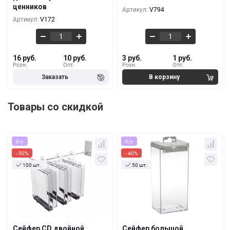
ценников
Артикул:
V794
2 руб.
2 руб.
1000+
1000+
Артикул:
V172
16 руб.
10 руб.
3 руб.
1 руб.
Розн.
Опт.
Розн.
Опт.
Товары со скидкой
б/у
б/у
- 50%
- 40%
100 шт.
50 шт.
Кол-во
За 1 шт.
Кол-во
За 1 шт.
7.29 руб.
9.71 руб.
3.65 руб.
5.83 руб.
10+
10+
6.07 руб.
9.11 руб.
3.28 руб.
5.46 руб.
100+
100+
Сейфер CD двойной
Сейфер большой