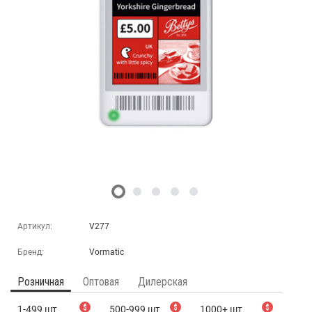
Артикул:
V277
Бренд:
Vormatic
Розничная
Оптовая
Дилерская
1-499 шт
$
500-999 шт
$
1000+ шт
$