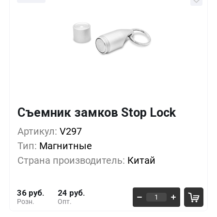
Съемник замков Stop Lock
Кол-во
Выгода
За 1 шт.
Артикул:
1+
V297
0%
36 руб.
Тип:
Магнитные
10+
-13%
31 руб.
Страна производитель:
Китай
50+
-25%
27 руб.
36 руб.
24 руб.
Розн.
Опт.