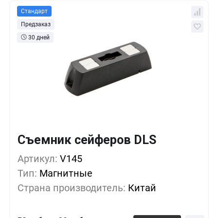
Стандарт
Предзаказ
30 дней
Съемник сейферов DLS
Кол-во
Выгода
За 1 шт.
Артикул:
1+
V145
0%
58 руб.
Тип:
Магнитные
10+
-15%
49 руб.
Страна производитель:
Китай
50+
-37%
36 руб.