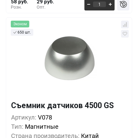
58 руб.
29 руб.
Розн.
Опт.
Эконом
650 шт.
Съемник датчиков 4500 GS
Кол-во
Выгода
За 1 шт.
Артикул:
1+
V078
0%
58 руб.
Тип:
Магнитные
10+
-15%
49 руб.
Страна производитель:
Китай