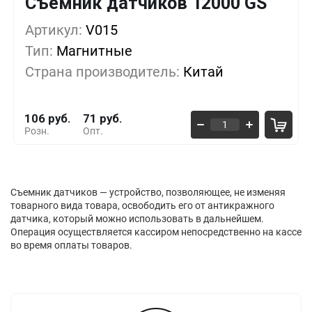
Съемник датчиков 12000 GS
Кол-во
Выгода
За 1 шт.
Артикул:
1+
V015
0%
106 руб.
Тип:
Магнитные
10+
-8%
97 руб.
Страна производитель:
Китай
50+
-26%
78 руб.
106 руб.
71 руб.
Розн.
Опт.
Съемник датчиков — устройство, позволяющее, не изменяя
товарного вида товара, освободить его от антикражного
датчика, который можно использовать в дальнейшем.
Операция осуществляется кассиром непосредственно на кассе
во время оплаты товаров.