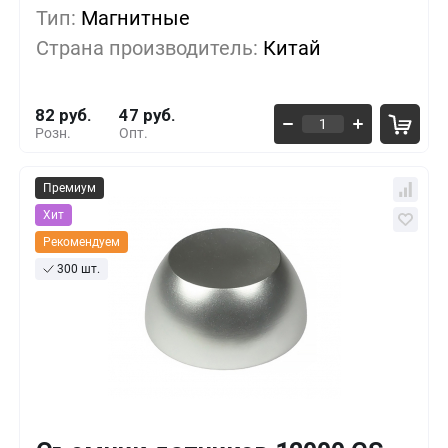
Тип:
Магнитные
10+
-10%
73 руб.
Страна производитель:
Китай
50+
-32%
55 руб.
82 руб.
47 руб.
Розн.
Опт.
Премиум
Хит
Рекомендуем
300 шт.