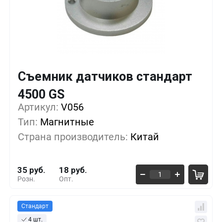
Съемник датчиков стандарт
Кол-во
Выгода
За 1 шт.
4500 GS
Артикул:
1+
V056
0%
35 руб.
Тип:
Магнитные
10+
-11%
31 руб.
Страна производитель:
Китай
50+
-37%
22 руб.
35 руб.
18 руб.
Розн.
Опт.
Стандарт
4 шт.