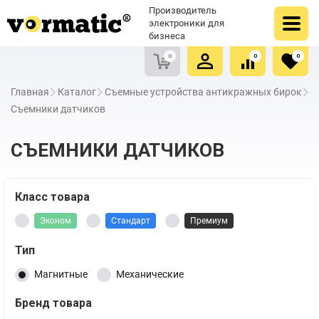
Оформить заказ
Купить в один клик
Производитель
Очистить список сравнения
Очистить избранное
электроники для
бизнеса
0
0
0
Главная
Каталог
Съемные устройства антикражных бирок
Съемники датчиков
СЪЕМНИКИ ДАТЧИКОВ
Класс товара
Эконом
Стандарт
Премиум
Тип
Магнитные
Механические
Бренд товара