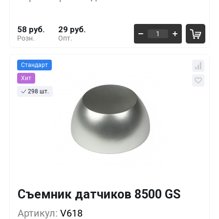
50+
-37%
36 руб.
58 руб.
29 руб.
Розн.
Опт.
Стандарт
Хит
298 шт.
Съемник датчиков 8500 GS
Кол-во
Выгода
За 1 шт.
Артикул:
1+
V618
0%
82 руб.