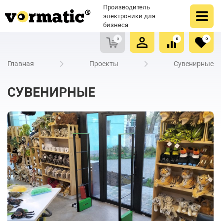
Оформить заказ
Купить в один клик
Производитель
Очистить список сравнения
Очистить избранное
электроники для
бизнеса
0
0
0
Главная
Проекты
Сувенирные
СУВЕНИРНЫЕ