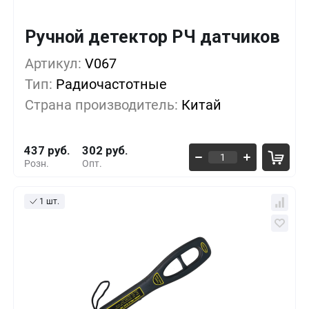
Ручной детектор РЧ датчиков
Кол-во
Выгода
За 1 шт.
Артикул:
1+
V067
0%
437 руб.
Тип:
Радиочастотные
5+
-8%
401 руб.
Страна производитель:
Китай
10+
-26%
321 руб.
437 руб.
302 руб.
Розн.
Опт.
1 шт.