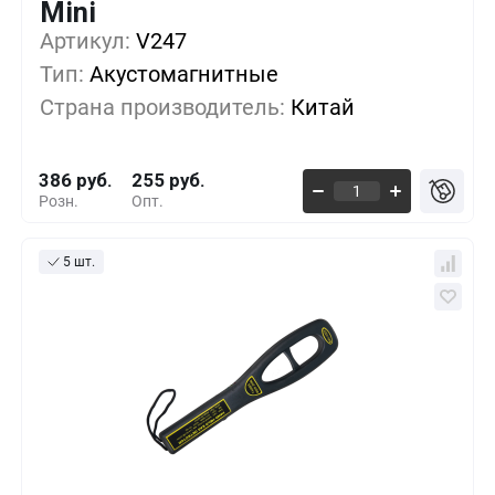
Mini
Артикул:
1+
V247
0%
386 руб.
Тип:
Акустомагнитные
5+
-8%
353 руб.
Страна производитель:
Китай
10+
-29%
273 руб.
386 руб.
255 руб.
Розн.
Опт.
5 шт.