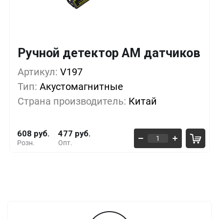
Ручной детектор АМ датчиков
Кол-во
Выгода
За 1 шт.
Артикул:
1+
V197
0%
608 руб.
Тип:
Акустомагнитные
5+
-5%
576 руб.
Страна производитель:
Китай
10+
-18%
495 руб.
608 руб.
477 руб.
Розн.
Опт.