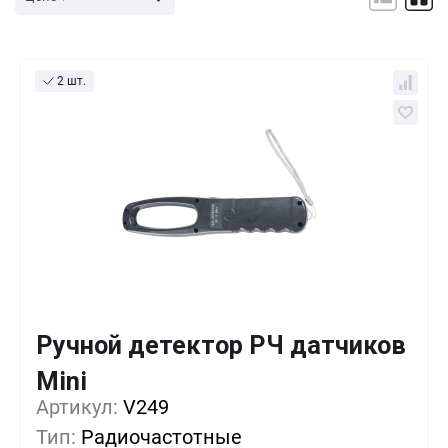
2 шт.
Ручной детектор РЧ датчиков
Кол-во
Выгода
За 1 шт.
Mini
Артикул:
1+
V249
0%
361 руб.
Тип:
Радиочастотные
5+
-10%
324 руб.