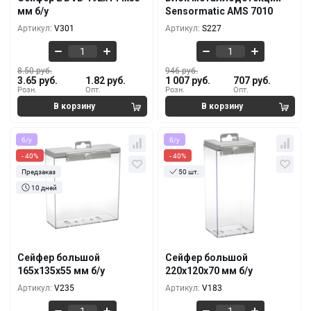
7.29 руб.
768 руб.
мм б/у
Sensormatic AMS 7010
2.56 руб.
793 руб.
500+
10+
Артикул:
V301
Артикул:
S227
8.50 руб.
946 руб.
3.65 руб.
1.82 руб.
1 007 руб.
707 руб.
Розн.
Опт.
Розн.
Опт.
б/у
б/у
- 40%
- 40%
Предзаказ
50 шт.
10 дней
Кол-во
За 1 шт.
Кол-во
За 1 шт.
9.71 руб.
9.71 руб.
5.83 руб.
5.83 руб.
10+
10+
9.11 руб.
9.11 руб.
5.46 руб.
5.46 руб.
100+
100+
Сейфер большой
Сейфер большой
8.50 руб.
8.50 руб.
165x135x55 мм б/у
220x120x70 мм б/у
5.10 руб.
5.10 руб.
500+
500+
Артикул:
V235
Артикул:
V183