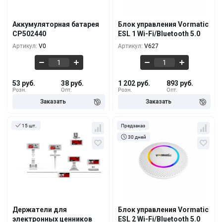
53 руб.
1 202 руб.
10+
1+
43 руб.
1 093 руб.
100+
5+
Аккумуляторная батарея
Блок управления Vormatic
CP502440
ESL 1 Wi-Fi/Bluetooth 5.0
39 руб.
984 руб.
500+
10+
Артикул:
V0
Артикул:
V627
53 руб.
38 руб.
1 202 руб.
893 руб.
Розн.
Опт.
Розн.
Опт.
15 шт.
Предзаказ
30 дней
Кол-во
За 1 шт.
Кол-во
За 1 шт.
6 руб.
1 421 руб.
1+
1+
Держатели для
Блок управления Vormatic
5 руб.
1 311 руб.
500+
5+
электронных ценников
ESL 2 Wi-Fi/Bluetooth 5.0