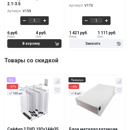
2.1-3.5
Артикул:
V173
4 руб.
1 202 руб.
1000+
10+
Артикул:
V159
6 руб.
4 руб.
1 421 руб.
1 111 руб.
Розн.
Опт.
Розн.
Опт.
Товары со скидкой
б/у
Премиум
- 57%
- -6%
100 шт.
4 шт.
Кол-во
За 1 шт.
Кол-во
За 1 шт.
8.50 руб.
946 руб.
3.65 руб.
1 007 руб.
10+
1+
7.89 руб.
839 руб.
3.28 руб.
879 руб.
100+
5+
Сейфер 2 DVD 192х144х35
Блок металлодетекции