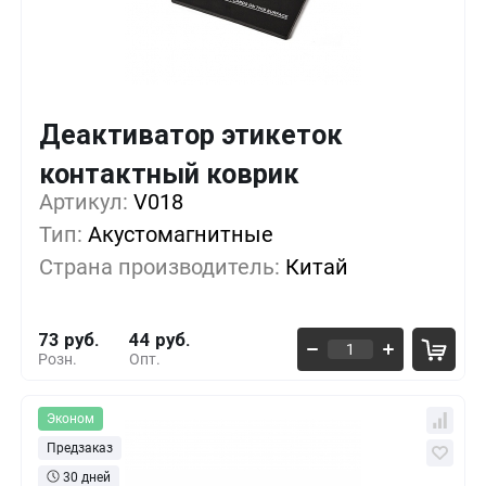
Деактиватор этикеток
Кол-во
Выгода
За 1 шт.
контактный коврик
Артикул:
1+
V018
0%
73 руб.
Тип:
Акустомагнитные
10+
-9%
66 руб.
Страна производитель:
Китай
50+
-30%
51 руб.
73 руб.
44 руб.
Розн.
Опт.
Эконом
Предзаказ
30 дней