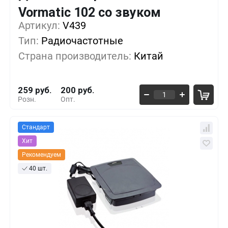
Кол-во
Выгода
За 1 шт.
Vormatic 102 со звуком
Артикул:
1+
V439
0%
259 руб.
Тип:
Радиочастотные
5+
-7%
240 руб.
Страна производитель:
Китай
10+
-16%
215 руб.
259 руб.
200 руб.
Розн.
Опт.
Стандарт
Хит
Рекомендуем
40 шт.