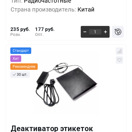
Тип:
Радиочастотные
5+
-7%
217 руб.
Страна производитель:
Китай
10+
-18%
191 руб.
235 руб.
177 руб.
Розн.
Опт.
Стандарт
Хит
Рекомендуем
30 шт.
Деактиватор этикеток