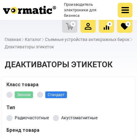
Оформить заказ
Купить в один клик
Производитель
Очистить список сравнения
Очистить избранное
электроники для
бизнеса
0
0
0
Главная
Каталог
Съемные устройства антикражных бирок
Деактиваторы этикеток
ДЕАКТИВАТОРЫ ЭТИКЕТОК
Класс товара
Эконом
Стандарт
Тип
Радиочастотные
Акустомагнитные
Бренд товара