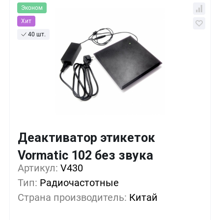
Эконом
Хит
40 шт.
Деактиватор этикеток
Кол-во
Выгода
За 1 шт.
Vormatic 102 без звука
Артикул:
1+
V430
0%
157 руб.
Тип:
Радиочастотные
5+
-9%
142 руб.
Страна производитель:
Китай
10+
-25%
117 руб.