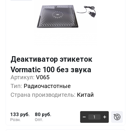
Деактиватор этикеток
Кол-во
Выгода
За 1 шт.
Vormatic 100 без звука
Артикул:
1+
V065
0%
133 руб.
Тип:
Радиочастотные
5+
-11%
118 руб.
Страна производитель:
Китай
10+
-28%
95 руб.
133 руб.
80 руб.
Розн.
Опт.