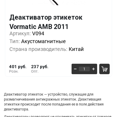
Деактиватор этикеток
Кол-во
Выгода
За 1 шт.
Vormatic AMB 2011
Артикул:
1+
V094
0%
401 руб.
Тип:
Акустомагнитные
5+
-13%
346 руб.
Страна производитель:
Китай
10+
-27%
291 руб.
401 руб.
237 руб.
Розн.
Опт.
Деактиватор этикеток — устройство, служащее для
размагничивания антикражных этикеток. Деактивация
этикетки происходит после попадания ее в поле действия
деактиватора.
Деактиваторы позволяют не отклеивать этикетки от товаров,