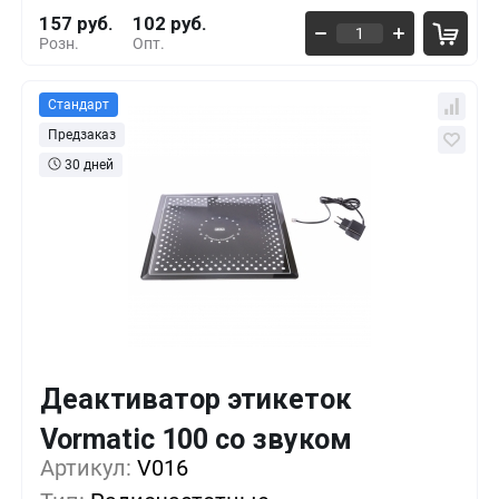
157 руб.
102 руб.
Розн.
Опт.
Стандарт
Предзаказ
30 дней
Деактиватор этикеток
Кол-во
Выгода
За 1 шт.
Vormatic 100 со звуком
Артикул:
1+
V016
0%
235 руб.