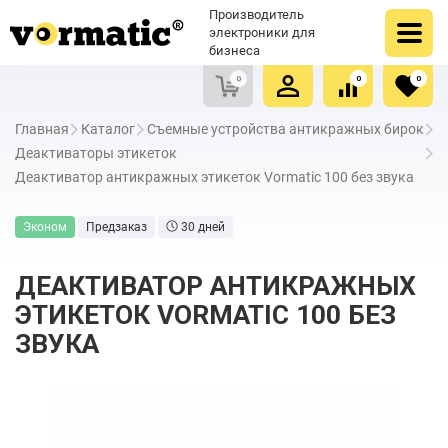
Оформить заказ
Купить в один клик
Производитель
Очистить список сравнения
Очистить избранное
электроники для
бизнеса
0
0
0
Главная
Каталог
Съемные устройства антикражных бирок
Деактиваторы этикеток
Деактиватор антикражных этикеток Vormatic 100 без звука
Эконом
Предзаказ
30 дней
ДЕАКТИВАТОР АНТИКРАЖНЫХ
ЭТИКЕТОК VORMATIC 100 БЕЗ
ЗВУКА