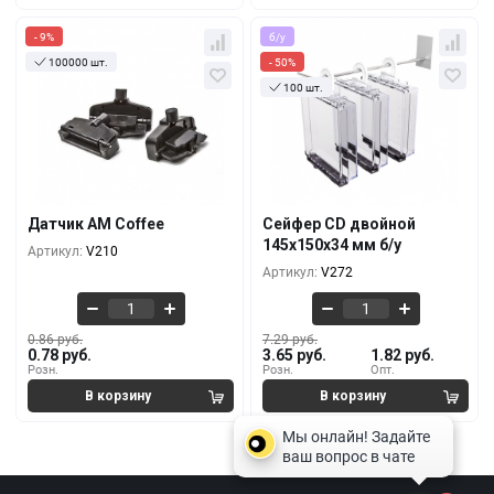
- 9%
б/у
100000 шт.
- 50%
100 шт.
Кол-во
За 1 шт.
Кол-во
За 1 шт.
0.86 руб.
7.29 руб.
0.78 руб.
3.65 руб.
100+
10+
0.84 руб.
6.07 руб.
0.78 руб.
3.28 руб.
5000+
100+
Датчик AM Coffee
Сейфер CD двойной
0.80 руб.
5.16 руб.
145х150х34 мм б/у
Артикул:
V210
0.78 руб.
2.56 руб.
10000+
500+
Артикул:
V272
0.86 руб.
7.29 руб.
0.78 руб.
3.65 руб.
1.82 руб.
Розн.
Розн.
Опт.