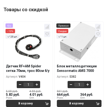
Товары со скидкой
б/у
Премиум
- 13%
Скидка
25 шт.
1 шт.
Кол-во
За 1 шт.
Кол-во
За 1 шт.
6.68 руб.
661 руб.
5.83 руб.
664 руб.
10+
1+
5.46 руб.
554 руб.
5.46 руб.
536 руб.
1000+
5+
Датчик RF+AM Spider
Блок металлодетекции
4.86 руб.
482 руб.
сетка 70мм, трос 80см б/у
Sensormatic AMS 7000
4.74 руб.
450 руб.
3000+
10+
Артикул:
V404
Артикул:
S382
6.68 руб.
4.55 руб.
661 руб.
5.83 руб.
4.01 руб.
664 руб.
364 руб.
Розн.
Опт.
Розн.
Опт.