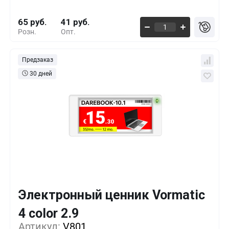
65 руб.
41 руб.
Розн.
Опт.
Предзаказ
30 дней
Электронный ценник Vormatic
Кол-во
Выгода
За 1 шт.
4 color 2.9
Артикул:
1+
V801
0%
73 руб.