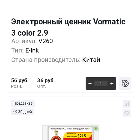
Электронный ценник Vormatic
Кол-во
Выгода
За 1 шт.
3 color 2.9
Артикул:
1+
V260
0%
56 руб.
Тип:
E-Ink
500+
-16%
47 руб.
Страна производитель:
Китай
1000+
-30%
39 руб.
56 руб.
36 руб.
Розн.
Опт.
Предзаказ
30 дней