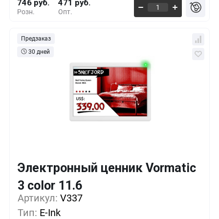
746 руб.
471 руб.
Розн.
Опт.
Предзаказ
30 дней
Электронный ценник Vormatic
Кол-во
Выгода
За 1 шт.
3 color 11.6
Артикул:
1+
V337
0%
756 руб.
Тип:
E-Ink
100+
-16%
630 руб.