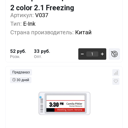
Кол-во
Выгода
За 1 шт.
2 color 2.1 Freezing
Артикул:
1+
V037
0%
52 руб.
Тип:
E-Ink
500+
-17%
43 руб.
Страна производитель:
Китай
1000+
-30%
36 руб.
52 руб.
33 руб.
Розн.
Опт.
Предзаказ
30 дней