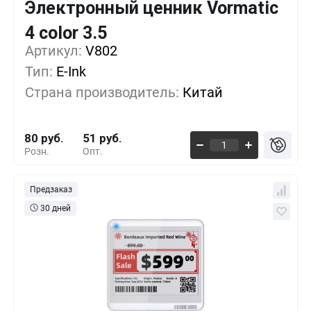
Электронный ценник Vormatic
Кол-во
Выгода
За 1 шт.
4 color 3.5
Артикул:
1+
V802
0%
80 руб.
Тип:
E-Ink
500+
-16%
67 руб.
Страна производитель:
Китай
1000+
-30%
56 руб.
80 руб.
51 руб.
Розн.
Опт.
Предзаказ
30 дней