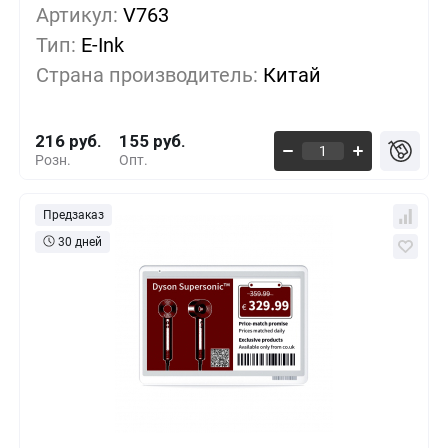
Артикул:
1+
V763
0%
216 руб.
Тип:
E-Ink
500+
-14%
185 руб.
Страна производитель:
Китай
1000+
-21%
169 руб.
216 руб.
155 руб.
Розн.
Опт.
Предзаказ
30 дней