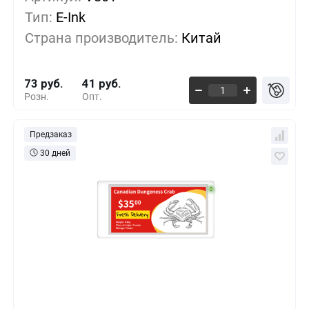
Тип:
E-Ink
500+
-24%
55 руб.
Страна производитель:
Китай
1000+
-38%
45 руб.
73 руб.
41 руб.
Розн.
Опт.
Предзаказ
30 дней