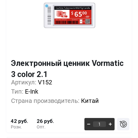
Электронный ценник Vormatic
Кол-во
Выгода
За 1 шт.
3 color 2.1
Артикул:
1+
V152
0%
42 руб.
Тип:
E-Ink
500+
-16%
35 руб.
Страна производитель:
Китай
1000+
-30%
29 руб.
42 руб.
26 руб.
Розн.
Опт.