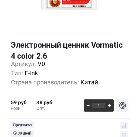
Электронный ценник Vormatic
Кол-во
Выгода
За 1 шт.
4 color 2.6
Артикул:
1+
V0
0%
59 руб.
Тип:
E-Ink
500+
-15%
50 руб.
Страна производитель:
Китай
1000+
-30%
41 руб.
59 руб.
38 руб.
Розн.
Опт.
Предзаказ
30 дней