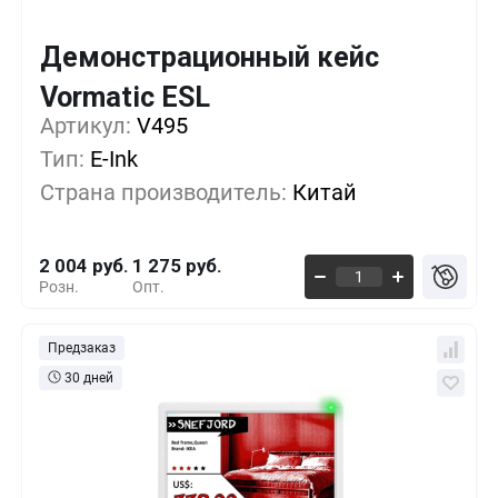
Демонстрационный кейс
Кол-во
Выгода
За 1 шт.
Vormatic ESL
Артикул:
1+
V495
0%
2 004 руб.
Тип:
E-Ink
5+
-9%
1 821 руб.
Страна производитель:
Китай
10+
-18%
1 639 руб.
2 004 руб.
1 275 руб.
Розн.
Опт.
Предзаказ
30 дней