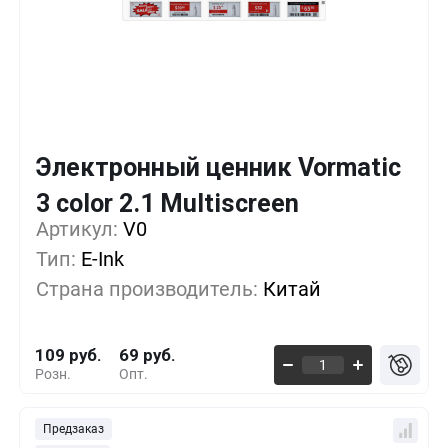
Электронный ценник Vormatic
Кол-во
Выгода
За 1 шт.
3 color 2.1 Multiscreen
Артикул:
1+
V0
0%
109 руб.
Тип:
E-Ink
500+
-16%
91 руб.
Страна производитель:
Китай
1000+
-30%
76 руб.
109 руб.
69 руб.
Розн.
Опт.
Предзаказ