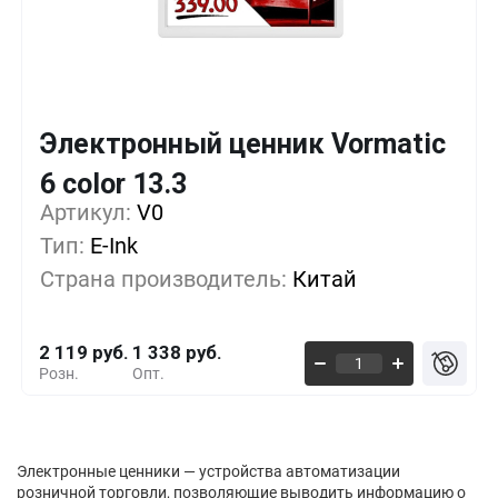
Электронный ценник Vormatic
Кол-во
Выгода
За 1 шт.
6 color 13.3
Артикул:
1+
V0
0%
2 119 руб.
Тип:
E-Ink
100+
-16%
1 766 руб.
Страна производитель:
Китай
500+
-30%
1 472 руб.
2 119 руб.
1 338 руб.
Розн.
Опт.
Электронные ценники — устройства автоматизации
розничной торговли, позволяющие выводить информацию о