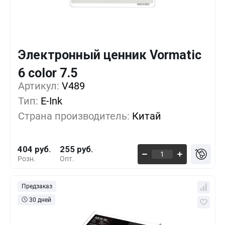
Электронный ценник Vormatic
Кол-во
Выгода
За 1 шт.
6 color 7.5
Артикул:
1+
V489
0%
404 руб.
Тип:
E-Ink
100+
-16%
337 руб.
Страна производитель:
Китай
500+
-30%
281 руб.
404 руб.
255 руб.
Розн.
Опт.
Предзаказ
30 дней