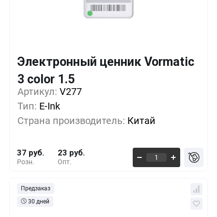
Электронный ценник Vormatic
Кол-во
Выгода
За 1 шт.
3 color 1.5
Артикул:
1+
V277
0%
37 руб.
Тип:
E-Ink
500+
-16%
31 руб.
Страна производитель:
Китай
1000+
-29%
26 руб.
37 руб.
23 руб.
Розн.
Опт.
Предзаказ
30 дней