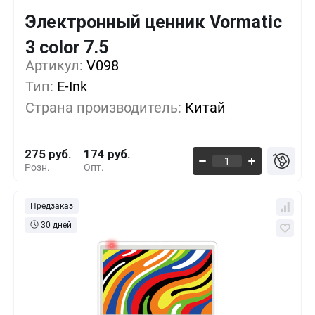
Электронный ценник Vormatic
Кол-во
Выгода
За 1 шт.
3 color 7.5
Артикул:
1+
V098
0%
275 руб.
Тип:
E-Ink
100+
-16%
229 руб.
Страна производитель:
Китай
500+
-30%
191 руб.
275 руб.
174 руб.
Розн.
Опт.
Предзаказ
30 дней