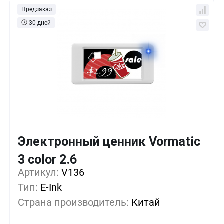
Предзаказ
30 дней
Электронный ценник Vormatic
Кол-во
Выгода
За 1 шт.
3 color 2.6
Артикул:
1+
V136
0%
46 руб.
Тип:
E-Ink
500+
-15%
39 руб.
Страна производитель:
Китай
1000+
-30%
32 руб.