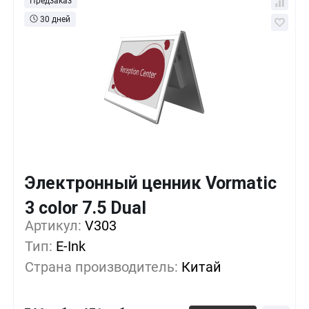
Предзаказ
30 дней
Электронный ценник Vormatic
Кол-во
Выгода
За 1 шт.
3 color 7.5 Dual
Артикул:
1+
V303
0%
746 руб.
Тип:
E-Ink
100+
-16%
622 руб.
Страна производитель:
Китай
500+
-89%
79 руб.