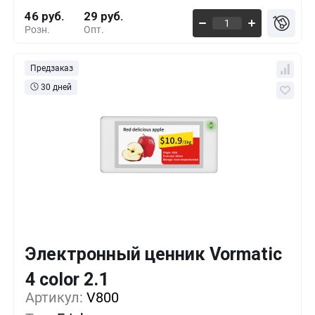
46 руб.
29 руб.
Розн.
Опт.
Предзаказ
30 дней
Электронный ценник Vormatic
Кол-во
Выгода
За 1 шт.
4 color 2.1
Артикул:
1+
V800
0%
51 руб.