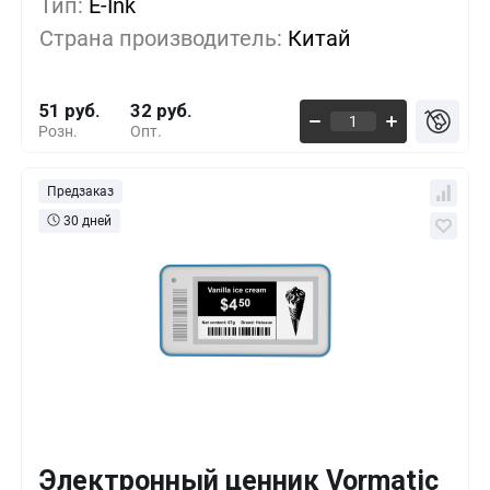
Тип:
E-Ink
500+
-17%
42 руб.
Страна производитель:
Китай
1000+
-31%
35 руб.
51 руб.
32 руб.
Розн.
Опт.
Предзаказ
30 дней
Электронный ценник Vormatic