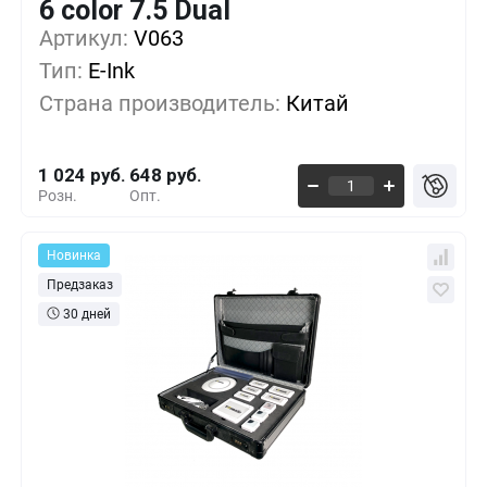
6 color 7.5 Dual
Артикул:
1+
V063
0%
1 024 руб.
Тип:
E-Ink
100+
-16%
855 руб.
Страна производитель:
Китай
500+
-30%
712 руб.
1 024 руб.
648 руб.
Розн.
Опт.
Новинка
Предзаказ
30 дней