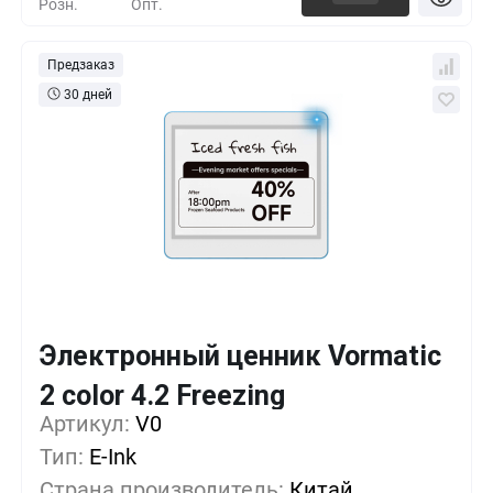
Розн.
Опт.
Предзаказ
30 дней
Электронный ценник Vormatic
Кол-во
Выгода
За 1 шт.
2 color 4.2 Freezing
Артикул:
1+
V0
0%
147 руб.
Тип:
E-Ink
500+
-17%
122 руб.
Страна производитель:
Китай