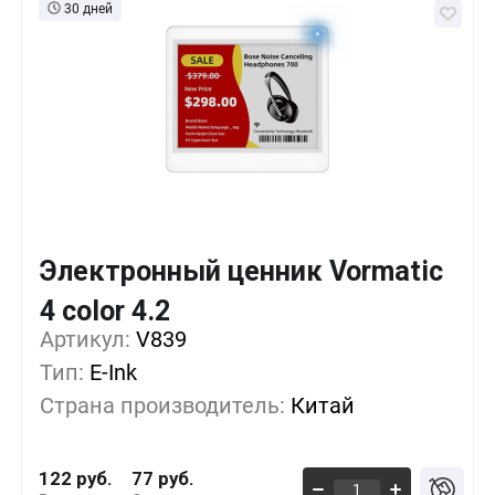
30 дней
Электронный ценник Vormatic
Кол-во
Выгода
За 1 шт.
4 color 4.2
Артикул:
1+
V839
0%
122 руб.
Тип:
E-Ink
500+
-16%
102 руб.
Страна производитель:
Китай
1000+
-30%
85 руб.
122 руб.
77 руб.