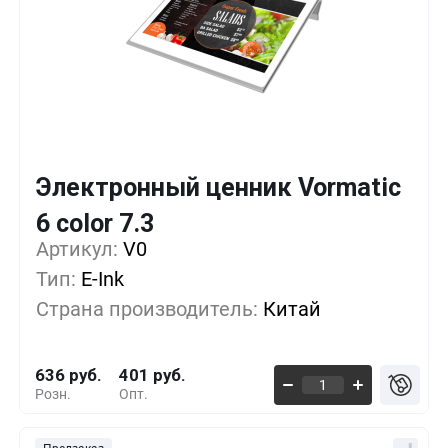
Электронный ценник Vormatic
Кол-во
Выгода
За 1 шт.
6 color 7.3
Артикул:
1+
V0
0%
636 руб.
Тип:
E-Ink
100+
-16%
530 руб.
Страна производитель:
Китай
500+
-30%
441 руб.
636 руб.
401 руб.
Розн.
Опт.