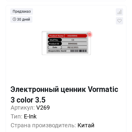
Предзаказ
30 дней
Электронный ценник Vormatic
Кол-во
Выгода
За 1 шт.
3 color 3.5
Артикул:
1+
V269
0%
65 руб.
Тип:
E-Ink
500+
-16%
54 руб.
Страна производитель:
Китай
1000+
-30%
45 руб.