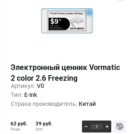
Электронный ценник Vormatic
Кол-во
Выгода
За 1 шт.
2 color 2.6 Freezing
Артикул:
1+
V0
0%
62 руб.
Тип:
E-Ink
500+
-16%
52 руб.
Страна производитель:
Китай
1000+
-30%
43 руб.
62 руб.
39 руб.
Розн.
Опт.