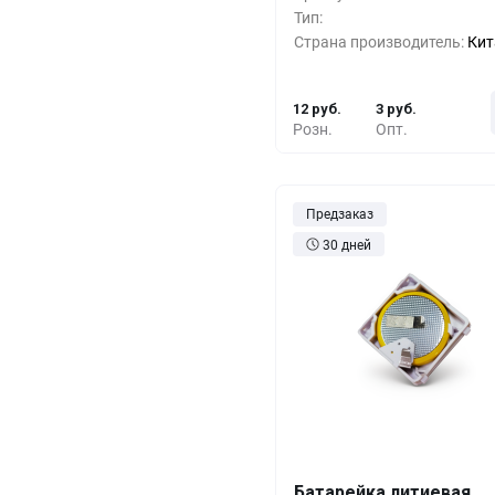
500+
-33%
8 
Тип:
Страна производитель:
Кит
1000+
-55%
5 
12 руб.
3 руб.
Розн.
Опт.
Предзаказ
30 дней
Батарейка литиевая