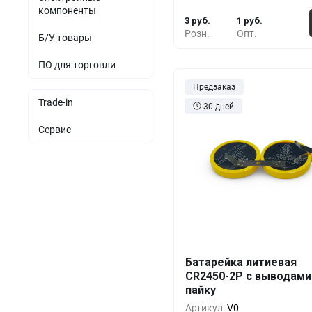
компоненты
3 руб.
1 руб.
Розн.
Опт.
Б/У товары
ПО для торговли
Предзаказ
Trade-in
30 дней
Сервис
Батарейка литиевая
Кол-во
Выгода
За 1 
CR2450-2P с выводами
пайку
10+
0%
12 
Артикул:
V0