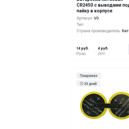
Кол-во
Выгода
За 1 
CR2450 с выводами по
пайку в корпусе
10+
0%
14 
Артикул:
V0
500+
-33%
10 
Тип:
Страна производитель:
Кит
1000+
-55%
6 
14 руб.
4 руб.
Розн.
Опт.
Предзаказ
30 дней