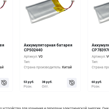
шт.
Кол-во
Выгода
За 1 шт.
Кол-во
ея
Аккумуляторная батарея
Аккумул
CP502440
CP78397
руб.
10+
0%
53 руб.
10+
Артикул:
V0
Артикул:
V
руб.
100+
-18%
43 руб.
100+
Тип:
Тип:
ай
Страна производитель:
Китай
Страна пр
руб.
500+
-26%
39 руб.
500+
53 руб.
38 руб.
60 руб.
Розн.
Опт.
Розн.
о устройства для хранения и передачи электрической энергии. Они