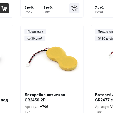
6 руб.
2 руб.
7 руб.
Розн.
Опт.
Розн.
Предзаказ
Предзака
30 дней
30 дней
Батарейка литиевая
Батарей
шт.
Кол-во
Выгода
За 1 шт.
Кол-во
 под
CR2450-2P
CR2477 
руб.
10+
0%
12 руб.
10+
Артикул:
V796
Артикул:
V
Тип:
Тип: