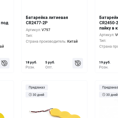
Батарейка литиевая
Батарей
шт.
Кол-во
Выгода
За 1 шт.
Кол-во
 под
CR2477-2P
CR2450-
пайку в 
руб.
10+
0%
18 руб.
10+
Артикул:
V797
Артикул:
V
Тип:
руб.
500+
-33%
12 руб.
500+
Тип:
Страна производитель:
Китай
ай
Страна пр
руб.
1000+
-55%
8 руб.
1000+
18 руб.
5 руб.
19 руб.
Розн.
Опт.
Розн.
Предзаказ
Предзака
30 дней
30 дней