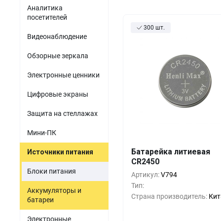
Акустомагнитные детект
парфюмерия
Аналитика
Мини-ПК
Гибридные видеорег
посетителей
Одежда и обувь
300 шт.
Источники питания
Видеонаблюдение
Оптика
Электронные компоненты
Обзорные зеркала
Б/У товары
Электронные ценники
ПО для торговли
Цифровые экраны
Защита на стеллажах
Мини-ПК
Батарейка литиевая
Источники питания
Кол-во
Выгода
За 1 
CR2450
Блоки питания
10+
0%
3 
Артикул:
V794
Тип:
Аккумуляторы и
500+
-33%
2 
Страна производитель:
Кит
батареи
1000+
-55%
2 
Электронные