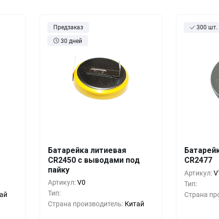
оры
Товары для дома
истраторы
Товары для животных
Предзаказ
300 шт.
30 дней
Другое
Батарейка литиевая
Батарей
шт.
Кол-во
Выгода
За 1 шт.
Кол-во
CR2450 с выводами под
CR2477
пайку
руб.
10+
0%
6 руб.
10+
Артикул:
V
Артикул:
V0
Тип:
руб.
500+
-33%
4 руб.
500+
Тип:
ай
Страна пр
Страна производитель:
Китай
руб.
1000+
-55%
3 руб.
1000+