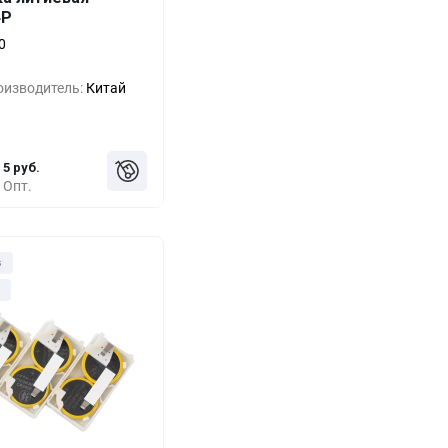
Выгода
За 1 шт.
4P
0%
16 руб.
0
-33%
11 руб.
оизводитель:
Китай
-55%
7 руб.
5 руб.
Опт.
з