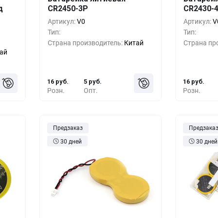
шт.
Кол-во
Выгода
За 1 шт.
Кол-во
д
CR2450-3P
CR2430-
руб.
10+
0%
16 руб.
10+
Артикул:
V0
Артикул:
V
Тип:
Тип:
руб.
500+
-33%
11 руб.
500+
Страна производитель:
Китай
Страна пр
ай
руб.
1000+
-55%
7 руб.
1000+
16 руб.
5 руб.
16 руб.
Розн.
Опт.
Розн.
Предзаказ
Предзака
30 дней
30 дней