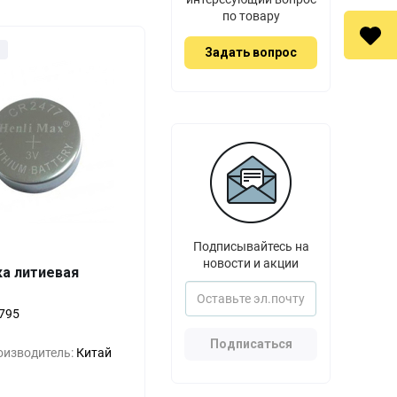
по товару
Задать вопрос
Подписывайтесь на
новости и акции
ка литиевая
Выгода
За 1 шт.
0%
7 руб.
795
Подписаться
-33%
5 руб.
оизводитель:
Китай
-55%
3 руб.