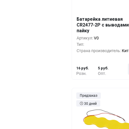
Батарейка литиевая
Кол-во
Выгода
За 1 
CR2477-2P с выводами
пайку
10+
0%
16 
Артикул:
V0
500+
-33%
11 
Тип:
Страна производитель:
Кит
1000+
-55%
7 
16 руб.
5 руб.
Розн.
Опт.
Предзаказ
30 дней