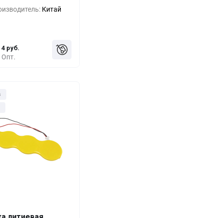
-33%
8 руб.
оизводитель:
Китай
-55%
5 руб.
4 руб.
Опт.
з
ка литиевая