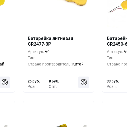
шт.
Кол-во
Выгода
За 1 шт.
Кол-во
Батарейка литиевая
Батарей
CR2477-3P
CR2450-
руб.
10+
0%
26 руб.
10+
Артикул:
V0
Артикул:
V
руб.
500+
-33%
17 руб.
500+
Тип:
Тип:
ай
Страна производитель:
Китай
Страна пр
руб.
1000+
-55%
11 руб.
1000+
26 руб.
8 руб.
33 руб.
Розн.
Опт.
Розн.