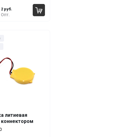
2 руб.
Опт.
з
ка литиевая
Выгода
За 1 шт.
с коннектором
0%
12 руб.
0