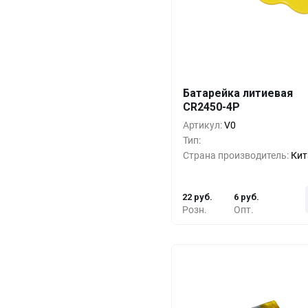
Кол-во
Выгода
За 1 
Батарейка литиевая
CR2450-4P
10+
0%
22 
Артикул:
V0
500+
-33%
15 
Тип:
Страна производитель:
Кит
1000+
-55%
10 
22 руб.
6 руб.
Розн.
Опт.