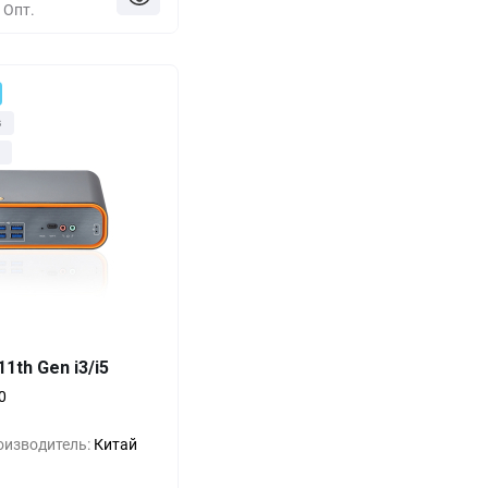
Опт.
з
Выгода
За 1 шт.
1th Gen i3/i5
0%
11 руб.
0
-33%
7 руб.
оизводитель:
Китай
-66%
4 руб.