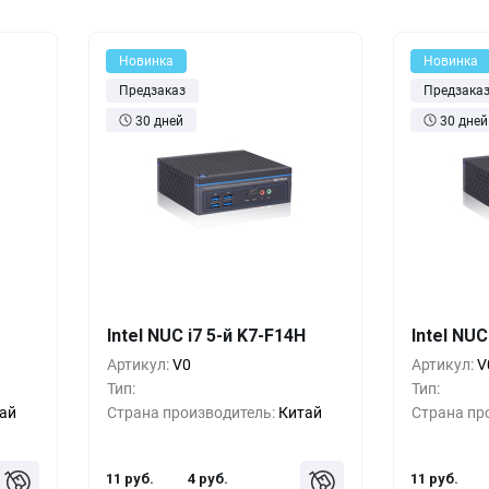
оры
Товары для дома
истраторы
Товары для животных
Новинка
Новинка
Предзаказ
Предзака
Другое
30 дней
30 дней
шт.
Кол-во
Выгода
За 1 шт.
Кол-во
Intel NUC i7 5-й K7-F14H
Intel NUC
руб.
1+
0%
11 руб.
1+
Артикул:
V0
Артикул:
V
руб.
5+
-33%
7 руб.
5+
Тип:
Тип:
ай
Страна производитель:
Китай
Страна пр
руб.
10+
-66%
4 руб.
10+
11 руб.
4 руб.
11 руб.