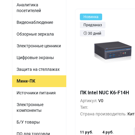
Акустомагнитные детект
парфюмерия
Аналитика
Мини-ПК
Гибридные видеорег
посетителей
Одежда и обувь
Новинка
Источники питания
Видеонаблюдение
Предзаказ
Оптика
Электронные компоненты
30 дней
Обзорные зеркала
Б/У товары
Электронные ценники
ПО для торговли
Цифровые экраны
Защита на стеллажах
Мини-ПК
Кол-во
Выгода
За 1 
ПК Intel NUC K6-F14H
Источники питания
1+
0%
11 
Артикул:
V0
Электронные
5+
-33%
7 
Тип:
компоненты
Страна производитель:
Кит
10+
-66%
4 
Б/У товары
11 руб.
4 руб.
ПО для торговли