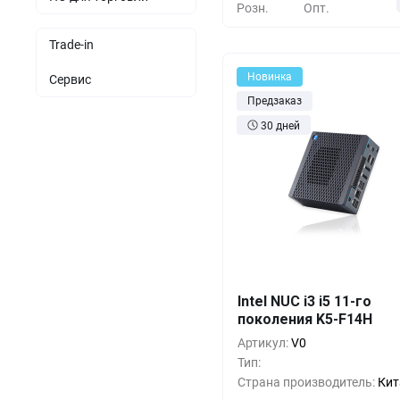
Розн.
Опт.
Trade-in
Новинка
Сервис
Предзаказ
30 дней
Кол-во
Выгода
За 1 
Intel NUC i3 i5 11-го
поколения K5-F14H
1+
0%
11 
Артикул:
V0
5+
-33%
7 
Тип:
Страна производитель:
Кит
10+
-66%
4 