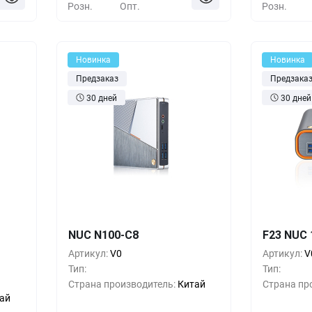
Розн.
Опт.
Розн.
Новинка
Новинка
Предзаказ
Предзака
30 дней
30 дней
шт.
Кол-во
Выгода
За 1 шт.
Кол-во
NUC N100-C8
F23 NUC 1
руб.
1+
0%
11 руб.
1+
Артикул:
V0
Артикул:
V
Тип:
Тип:
руб.
5+
-33%
7 руб.
5+
Страна производитель:
Китай
Страна пр
ай
руб.
10+
-66%
4 руб.
10+