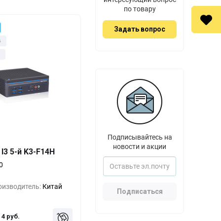
по товару
Задать вопрос
з
Подписывайтесь на
Выгода
За 1 шт.
новости и акции
 I3 5-й K3-F14H
0%
11 руб.
0
-33%
7 руб.
оизводитель:
Китай
-66%
4 руб.
Подписаться
4 руб.