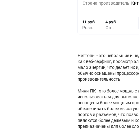
Страна производитель:
Кит
10+
-66%
4 
11 руб.
4 руб.
Розн.
Опт.
Неттопы - это небольшие и н
как веб-сёрфинг, просмотр э
мало энергии, что делает их
обычно оснащены процессоро
производительность.
Мини-ПК - это более мощные
использоваться для выполнен
оснащены более мощным проц
обеспечивать более высокую
портов и разъемов, что позв
являются более дешевым и к
предназначены для более сло