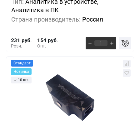
Тип:
Аналитика в устройстве,
Аналитика в ПК
5+
-7%
214 руб.
Страна производитель:
Россия
10+
-14%
197 руб.
231 руб.
154 руб.
Розн.
Опт.
Стандарт
Новинка
10 шт.