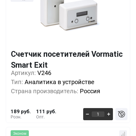
Счетчик посетителей Vormatic
Кол-во
Выгода
За 1 шт.
Smart Exit
Артикул:
1+
V246
0%
189 руб.
Тип:
Аналитика в устройстве
5+
-9%
171 руб.
Страна производитель:
Россия
10+
-18%
154 руб.
189 руб.
111 руб.
Розн.
Опт.
Эконом