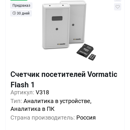
Предзаказ
30 дней
Счетчик посетителей Vormatic
Flash 1
Кол-во
Выгода
За 1 шт.
Артикул:
V318
1+
0%
223 руб.
Тип:
Аналитика в устройстве,
Аналитика в ПК
5+
-7%
206 руб.
Страна производитель:
Россия
10+
-15%
189 руб.