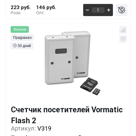
223 руб.
146 руб.
Розн.
Опт.
Эконом
Предзаказ
30 дней
Счетчик посетителей Vormatic
Flash 2
Кол-во
Выгода
За 1 шт.
Артикул:
V319
1+
0%
231 руб.