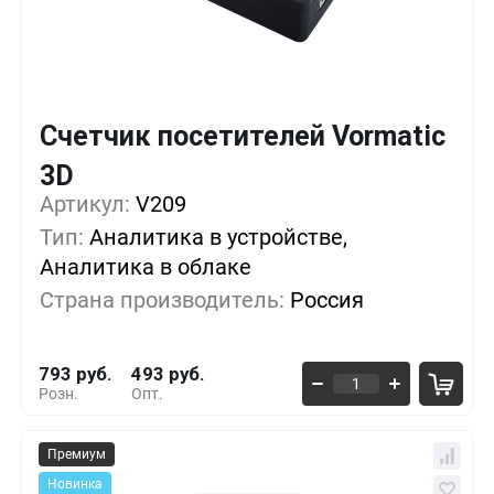
Счетчик посетителей Vormatic
3D
Кол-во
Выгода
За 1 шт.
Артикул:
V209
1+
0%
793 руб.
Тип:
Аналитика в устройстве,
Аналитика в облаке
5+
-16%
664 руб.
Страна производитель:
Россия
10+
-32%
536 руб.
793 руб.
493 руб.
Розн.
Опт.
Премиум
Новинка