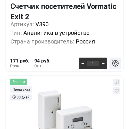
Счетчик посетителей Vormatic
Кол-во
Выгода
За 1 шт.
Exit 2
Артикул:
1+
V390
0%
171 руб.
Тип:
Аналитика в устройстве
5+
-9%
154 руб.
Страна производитель:
Россия
10+
-19%
137 руб.
171 руб.
94 руб.
Розн.
Опт.
Эконом
Предзаказ
30 дней