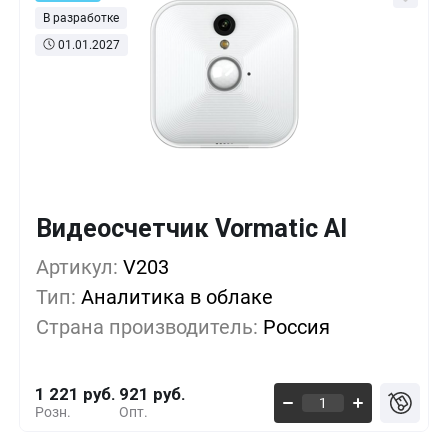
В разработке
01.01.2027
Видеосчетчик Vormatic AI
Кол-во
Выгода
За 1 шт.
Артикул:
1+
V203
0%
1 221 руб.
Тип:
Аналитика в облаке
5+
-10%
1 093 руб.
Страна производитель:
Россия
10+
-21%
964 руб.
1 221 руб.
921 руб.
Розн.
Опт.