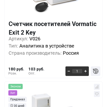
Счетчик посетителей Vormatic
Кол-во
Выгода
За 1 шт.
Exit 2 Key
Артикул:
1+
V026
0%
180 руб.
Тип:
Аналитика в устройстве
5+
-9%
163 руб.
Страна производитель:
Россия
10+
-18%
146 руб.
180 руб.
103 руб.
Розн.
Опт.
Эконом
Хит
Предзаказ
30 дней