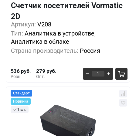
Счетчик посетителей Vormatic
2D
Кол-во
Выгода
За 1 шт.
Артикул:
V208
1+
0%
536 руб.
Тип:
Аналитика в устройстве,
Аналитика в облаке
5+
-24%
407 руб.
Страна производитель:
Россия
10+
-40%
321 руб.
536 руб.
279 руб.
Розн.
Опт.
Стандарт
Новинка
1 шт.