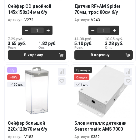
3.28 руб.
4.74 руб.
100+
1000+
Сейфер CD двойной
Датчик RF+AM Spider
5.16 руб.
10.44 руб.
145х150х34 мм б/у
70мм, трос 80см б/у
2.56 руб.
4.01 руб.
500+
3000+
Артикул:
V272
Артикул:
V243
7.29 руб.
11.08 руб.
10.05 руб.
3.65 руб.
1.82 руб.
5.10 руб.
3.28 руб.
Розн.
Опт.
Розн.
Опт.
б/у
Премиум
- 40%
Скидка
50 шт.
1 шт.
Кол-во
За 1 шт.
Кол-во
За 1 шт.
9.71 руб.
661 руб.
5.83 руб.
664 руб.
10+
1+
9.11 руб.
554 руб.
5.46 руб.
536 руб.
100+
5+
Сейфер большой
Блок металлодетекции
8.50 руб.
482 руб.
220x120x70 мм б/у
Sensormatic AMS 7000
5.10 руб.
450 руб.
500+
10+
Артикул:
V183
Артикул:
S382