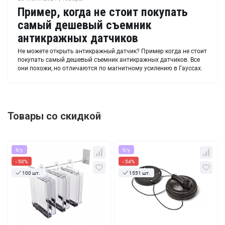
Пример, когда не стоит покупать
самый дешевый съемник
антикражных датчиков
Не можете открыть антикражный датчик? Пример когда не стоит
покупать самый дешевый съемник антикражных датчиков. Все
они похожи, но отличаются по магнитному усилению в Гауссах.
Товары со скидкой
б/у
б/у
- 50%
- 54%
100 шт.
1551 шт.
Кол-во
За 1 шт.
Кол-во
За 1 шт.
7.29 руб.
11.08 руб.
3.65 руб.
5.10 руб.
10+
10+
6.07 руб.
10.75 руб.