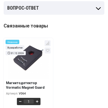
ВОПРОС-ОТВЕТ
Связанные товары
Новинка
В разработке
31.12.2026
Кол-во
За 1 шт.
536 руб.
1+
407 руб.
5+
Магнитодетектор
Vormatic Magnet Guard
321 руб.
10+
Артикул:
V064