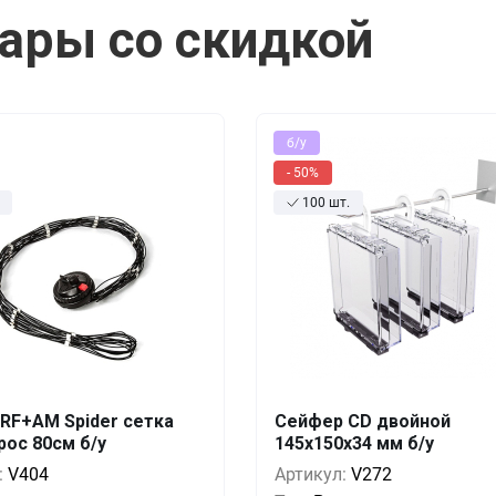
ары со скидкой
б/у
- 50%
100 шт.
RF+AM Spider сетка
Сейфер CD двойной
Выгода
За 1 шт.
Кол-во
Выгода
За 
рос 80см б/у
145х150х34 мм б/у
6.68 руб.
7.2
:
V404
Артикул:
V272
0%
5.83 руб.
10+
0%
3.6