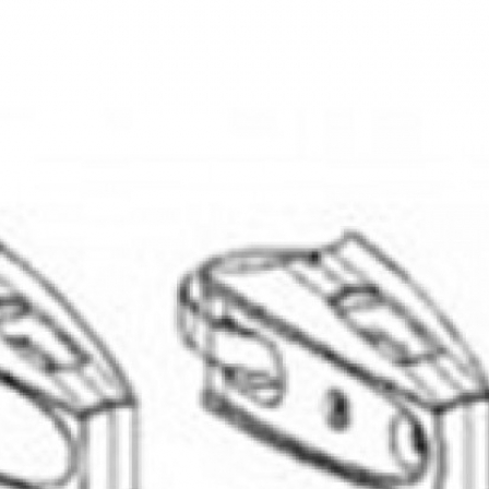
оры
Товары для дома
истраторы
Товары для животных
Другое