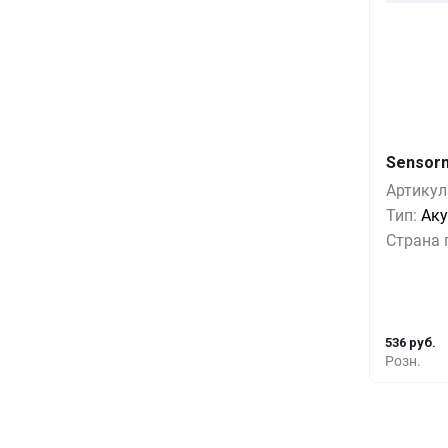
Sensorm
Кол-во
Артикул
Тип:
Аку
1+
Страна 
5+
10+
536 руб.
Розн.