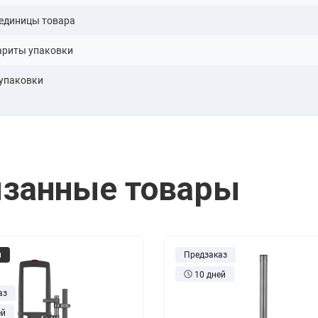
 единицы товара
ариты упаковки
 упаковки
занные товары
м
Предзаказ
10 дней
аз
ей