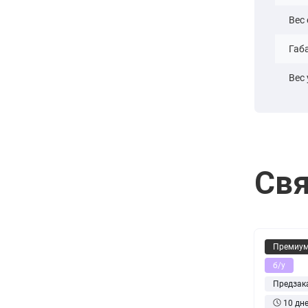
Вес
Габ
Вес
Свя
Премиу
б/у
Предзак
10 дн