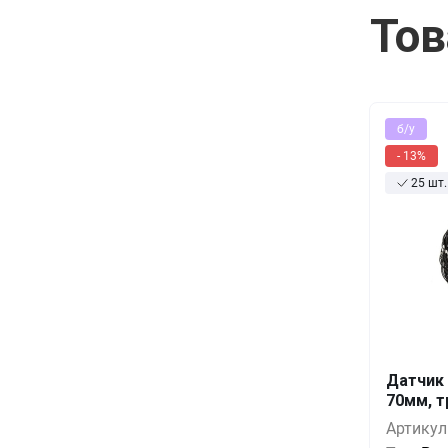
Тов
б/у
- 13%
25 шт.
Датчик 
Кол-во
70мм, т
Артикул
10+