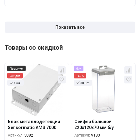
Показать все
Товары со скидкой
Премиум
б/у
Скидка
- 40%
1 шт.
50 шт.
Кол-во
За 1 шт.
Кол-во
За 1 шт.
661 руб.
9.71 руб.
664 руб.
5.83 руб.
1+
10+
554 руб.
9.11 руб.
536 руб.
5.46 руб.
5+
100+
Блок металлодетекции
Сейфер большой
482 руб.
8.50 руб.
Sensormatic AMS 7000
220x120x70 мм б/у
450 руб.
5.10 руб.
10+
500+
Артикул:
S382
Артикул:
V183