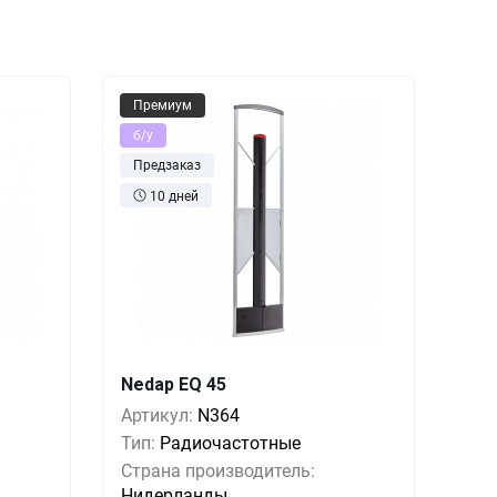
Премиум
б/у
Предзаказ
10 дней
Nedap EQ 45
1 шт.
Кол-во
Выгода
За 1 шт.
Артикул:
N364
 руб.
1+
0%
621 руб.
Тип:
Радиочастотные
 руб.
5+
-17%
514 руб.
Страна производитель:
Нидерланды