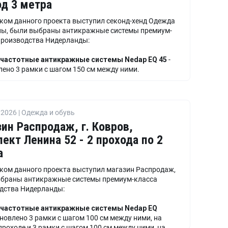
д 3 метра
ком данного проекта выступил секонд-хенд Одежда
пы, были выбраны антикражные системы премиум-
производства Нидерланды:
частотные антикражные системы Nedap EQ 45
-
лено 3 рамки с шагом 150 см между ними.
ной блок управления Nedap SQ2
- установлен 1
2026 | Одежда и обувь
ин Распродаж, г. Ковров,
ект Ленина 52 - 2 прохода по 2
а
ком данного проекта выступил магазин Распродаж,
браны антикражные системы премиум-класса
дства Нидерланды:
частотные антикражные системы Nedap EQ
ановлено 3 рамки с шагом 100 см между ними, на
роходе и 3 рамки с шагом 100 см между ними, на