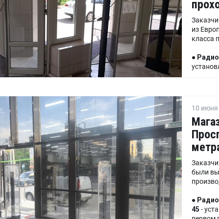
прохо
Заказчи
из Евро
класса 
●
Радио
установ
●
Вынос
блок.
10 июня 
Магаз
Просп
метр
Заказчи
были вы
произво
●
Радио
45
- уст
первом п