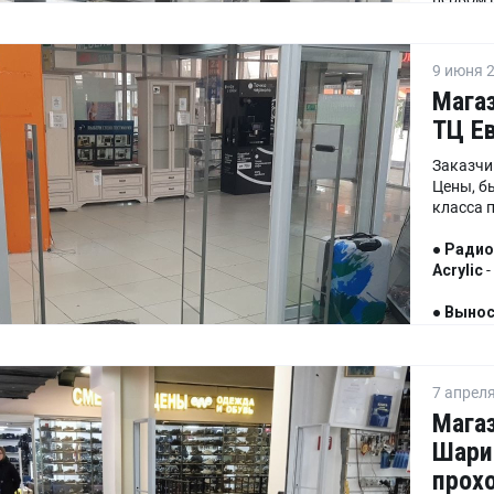
втором 
●
Вынос
9 июня 2
блока.
Мага
ТЦ Ев
Заказчи
Цены, б
класса 
●
Радио
Acrylic
-
●
Вынос
блок.
7 апреля
Магаз
Шари
прох