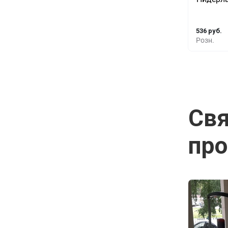
10+
536 руб.
Розн.
Св
пр