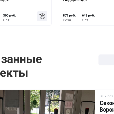
-27%
386 руб.
10+
-17%
729
300 руб.
879 руб.
643 руб.
Опт.
Розн.
Опт.
язанные
оекты
31 июля 
Секон
Ворон