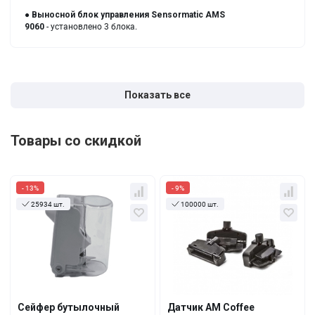
●
Выносной блок управления Sensormatic AMS
9060
- установлено 3 блока.
Показать все
Товары со скидкой
- 13%
- 9%
25934 шт.
100000 шт.
Кол-во
За 1 шт.
Кол-во
За 1 шт.
5.46 руб.
0.86 руб.
4.74 руб.
0.78 руб.
10+
100+
4.55 руб.
0.84 руб.
3.65 руб.
0.78 руб.
100+
5000+
Сейфер бутылочный
Датчик AM Coffee