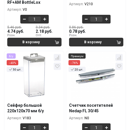
3.95 руб.
0.80 руб.
RF+AM BottleLox
Артикул:
V210
2.92 руб.
0.78 руб.
500+
10000+
Артикул:
V0
5.46 руб.
3.34 руб.
0.86 руб.
4.74 руб.
2.18 руб.
0.78 руб.
Розн.
Опт.
Розн.
б/у
Премиум
- 40%
- 76%
50 шт.
20 шт.
Кол-во
За 1 шт.
Кол-во
За 1 шт.
9.71 руб.
89 руб.
5.83 руб.
21 руб.
10+
1+
9.11 руб.
71 руб.
5.46 руб.
17 руб.
100+
5+
Сейфер большой
Счетчик посетителей
8.50 руб.
64 руб.
220x120x70 мм б/у
Nedap FL 30/45
5.10 руб.
13 руб.
500+
10+
Артикул:
V183
Артикул:
N0