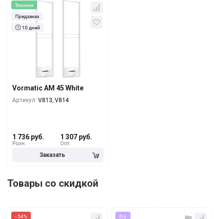
Эконом
Предзаказ
10 дней
Кол-во
За 1 шт.
1 736 руб.
1+
1 479 руб.
5+
Vormatic AM 45 White
1 393 руб.
10+
Артикул:
V813, V814
1 736 руб.
1 307 руб.
Розн.
Опт.
Товары со скидкой
- 54%
б/у