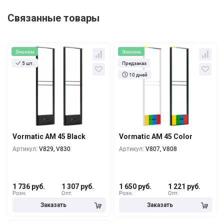
Связанные товары
Эконом
Эконом
5 шт.
Предзаказ
10 дней
Кол-во
За 1 шт.
Кол-во
За 1 шт.
1 736 руб.
1 650 руб.
1+
1+
1 479 руб.
1 393 руб.
5+
5+
Vormatic AM 45 Black
Vormatic AM 45 Color
1 393 руб.
1 307 руб.
10+
10+
Артикул:
V829, V830
Артикул:
V807, V808
1 736 руб.
1 307 руб.
1 650 руб.
1 221 руб.
Розн.
Опт.
Розн.
Опт.