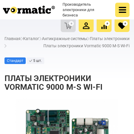
Оформить заказ
Купить в один клик
Производитель
Очистить список сравнения
Очистить избранное
электроники для
бизнеса
0
0
0
Главная
Каталог
Антикражные системы
Платы электроники
Платы электроники Vormatic 9000 M-S Wi-Fi
Стандарт
5 шт.
ПЛАТЫ ЭЛЕКТРОНИКИ
VORMATIC 9000 M-S WI-FI