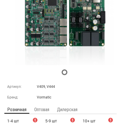
Артикул:
V409, V444
Бренд:
Vormatic
Розничная
Оптовая
Дилерская
1-4 шт
$
5-9 шт
$
10+ шт
$