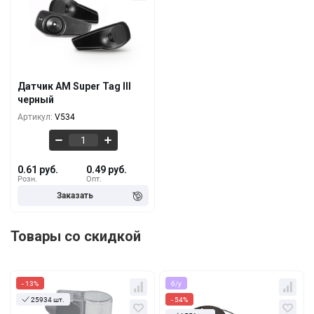
Кол-во
За 1 шт.
0.61 руб.
1+
0.58 руб.
10000+
Датчик AM Super Tag III
черный
0.53 руб.
50000+
Артикул:
V534
0.61 руб.
0.49 руб.
Розн.
Опт.
Товары со скидкой
- 13%
б/у
25934 шт.
- 54%