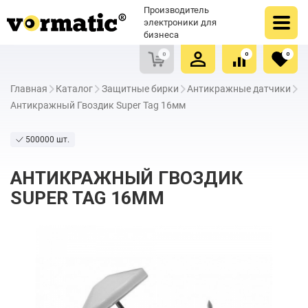
Оформить заказ
Купить в один клик
Производитель
Очистить список сравнения
Очистить избранное
электроники для
бизнеса
0
0
0
Главная
Каталог
Защитные бирки
Антикражные датчики
Антикражный Гвоздик Super Tag 16мм
500000 шт.
АНТИКРАЖНЫЙ ГВОЗДИК
SUPER TAG 16ММ