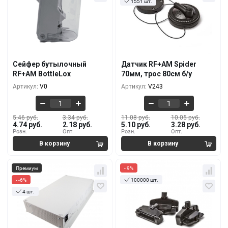
1551 шт.
Кол-во
За 1 шт.
Кол-во
За 1 шт.
5.46 руб.
11.08 руб.
4.74 руб.
5.10 руб.
10+
10+
4.55 руб.
10.75 руб.
3.65 руб.
4.74 руб.
100+
1000+
Сейфер бутылочный
Датчик RF+AM Spider
3.95 руб.
10.44 руб.
RF+AM BottleLox
70мм, трос 80см б/у
2.92 руб.
4.01 руб.
500+
3000+
Артикул:
V0
Артикул:
V243
5.46 руб.
3.34 руб.
11.08 руб.
10.05 руб.
4.74 руб.
2.18 руб.
5.10 руб.
3.28 руб.
Розн.
Опт.
Розн.
Опт.
Премиум
- 9%
- -6%
100000 шт.
4 шт.
Кол-во
За 1 шт.
Кол-во
За 1 шт.
946 руб.
0.86 руб.