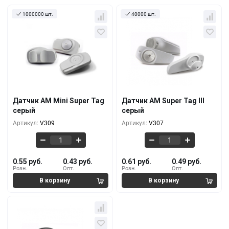
1000000 шт.
40000 шт.
Кол-во
За 1 шт.
Кол-во
За 1 шт.
0.55 руб.
0.61 руб.
1000+
1000+
0.52 руб.
0.58 руб.
10000+
10000+
Датчик AM Mini Super Tag
Датчик AM Super Tag III
серый
серый
0.48 руб.
0.53 руб.
50000+
50000+
Артикул:
V309
Артикул:
V307
0.55 руб.
0.43 руб.
0.61 руб.
0.49 руб.
Розн.
Опт.
Розн.
Опт.