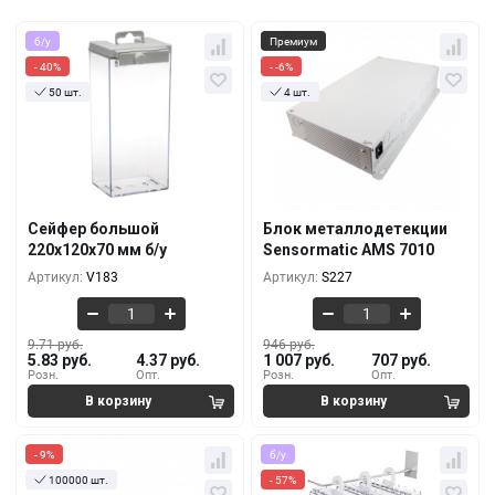
б/у
Премиум
- 40%
- -6%
50 шт.
4 шт.
Кол-во
За 1 шт.
Кол-во
За 1 шт.
9.71 руб.
946 руб.
5.83 руб.
1 007 руб.
10+
1+
9.11 руб.
839 руб.
5.46 руб.
879 руб.
100+
5+
Сейфер большой
Блок металлодетекции
8.50 руб.
768 руб.
220x120x70 мм б/у
Sensormatic AMS 7010
5.10 руб.
793 руб.
500+
10+
Артикул:
V183
Артикул:
S227
9.71 руб.
946 руб.
5.83 руб.
4.37 руб.
1 007 руб.
707 руб.
Розн.
Опт.
Розн.
Опт.
- 9%
б/у
100000 шт.
- 57%