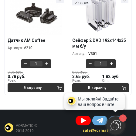
100 шт.
Кол-во
За 1 шт.
Кол-во
За 1 шт.
0.86 руб.
8.50 руб.
0.78 руб.
3.65 руб.
100+
10+
0.84 руб.
7.89 руб.
0.78 руб.
3.28 руб.
5000+
100+
Датчик AM Coffee
Сейфер 2 DVD 192х144х35
0.80 руб.
7.29 руб.
мм б/у
Артикул:
V210
0.78 руб.
2.56 руб.
10000+
500+
Артикул:
V301
0.86 руб.
8.50 руб.
0.78 руб.
3.65 руб.
1.82 руб.
Розн.
Розн.
Опт.
1
VORMATIC ©
sale@vormatic.ru
2014-2019