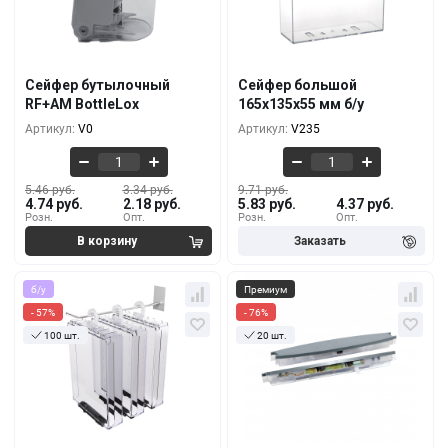
5.46 руб.
9.71 руб.
4.74 руб.
5.83 руб.
10+
10+
4.55 руб.
9.11 руб.
3.65 руб.
5.46 руб.
100+
100+
Сейфер бутылочный
Сейфер большой
3.95 руб.
8.50 руб.
RF+AM BottleLox
165x135x55 мм б/у
2.92 руб.
5.10 руб.
500+
500+
Артикул:
V0
Артикул:
V235
5.46 руб.
3.34 руб.
9.71 руб.
4.74 руб.
2.18 руб.
5.83 руб.
4.37 руб.
Розн.
Опт.
Розн.
Опт.
б/у
Премиум
- 57%
- 76%
100 шт.
20 шт.
Кол-во
За 1 шт.
Кол-во
За 1 шт.
8.50 руб.
89 руб.
3.65 руб.
21 руб.
10+
1+
7.89 руб.
71 руб.