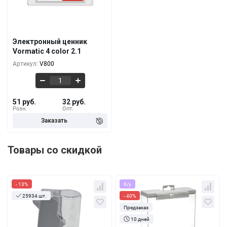
Кол-во
За 1 шт.
51 руб.
1+
42 руб.
500+
Электронный ценник
Vormatic 4 color 2.1
35 руб.
1000+
Артикул:
V800
51 руб.
32 руб.
Розн.
Опт.
Товары со скидкой
- 13%
б/у
25934 шт.
- 40%
Предзаказ
10 дней
Кол-во
За 1 шт.
Кол-во
За 1 шт.