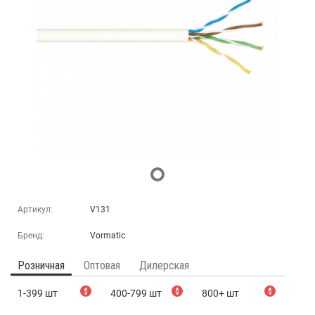
Артикул:
V131
Бренд:
Vormatic
Розничная
Оптовая
Дилерская
1-399 шт
$
400-799 шт
$
800+ шт
$