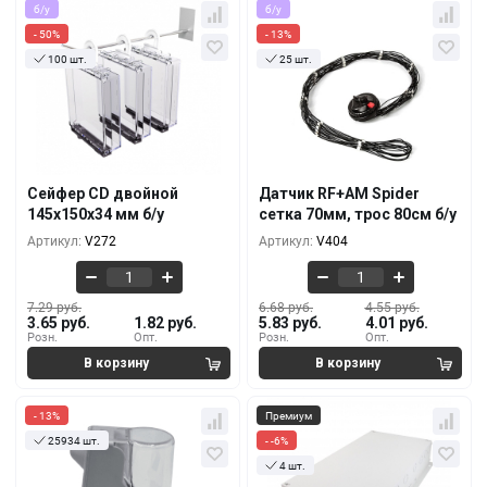
б/у
б/у
- 50%
- 13%
100 шт.
25 шт.
Кол-во
За 1 шт.
Кол-во
За 1 шт.
7.29 руб.
6.68 руб.
3.65 руб.
5.83 руб.
10+
10+
6.07 руб.
5.46 руб.
3.28 руб.
5.46 руб.
100+
1000+
Сейфер CD двойной
Датчик RF+AM Spider
5.16 руб.
4.86 руб.
145х150х34 мм б/у
сетка 70мм, трос 80см б/у
2.56 руб.
4.74 руб.
500+
3000+
Артикул:
V272
Артикул:
V404
7.29 руб.
6.68 руб.
4.55 руб.
3.65 руб.
1.82 руб.
5.83 руб.
4.01 руб.
Розн.
Опт.
Розн.
Опт.
- 13%
Премиум
25934 шт.
- -6%
4 шт.