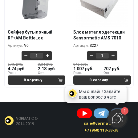
Кол-во
За 1 шт.
Кол-во
За 1 шт.
5.46 руб.
946 руб.
4.74 руб.
1 007 руб.
10+
1+
4.55 руб.
839 руб.
3.65 руб.
879 руб.
100+
5+
Сейфер бутылочный
Блок металлодетекции
3.95 руб.
768 руб.
RF+AM BottleLox
Sensormatic AMS 7010
2.92 руб.
793 руб.
500+
10+
Артикул:
V0
Артикул:
S227
5.46 руб.
3.34 руб.
946 руб.
4.74 руб.
2.18 руб.
1 007 руб.
707 руб.
Розн.
Опт.
Розн.
Опт.
1
VORMATIC ©
sale@vormatic.ru
2014-2019
+7 (960) 118-38-38