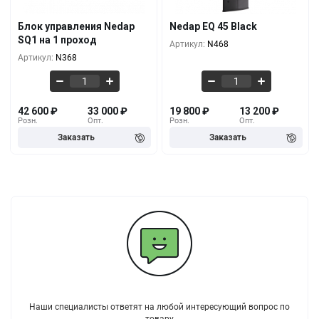
39 000
₽
16 800
₽
5+
5+
Блок управления Nedap
Nedap EQ 45 Black
SQ1 на 1 проход
Артикул:
N468
35 400
₽
15 600
₽
10+
10+
Артикул:
N368
42 600
₽
33 000
₽
19 800
₽
13 200
₽
Розн.
Опт.
Розн.
Опт.
Наши специалисты ответят на любой интересующий вопрос по
товару