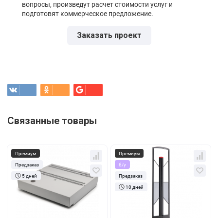
вопросы, произведут расчет стоимости услуг и
подготовят коммерческое предложение.
Заказать проект
Связанные товары
Премиум
Премиум
Предзаказ
б/у
5 дней
Предзаказ
10 дней
Кол-во
За 1 шт.
Кол-во
За 1 шт.
42 600
₽
19 800
₽
1+
1+