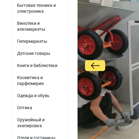
Акустомагнитные детект
парфюмерия
Бытовая техника и
Мини-ПК
Гибридные видеорег
электроника
Одежда и обувь
Источники питания
Винотеки и
Оптика
алкомаркеты
Электронные компоненты
Б/У товары
Гипермаркеты
ПО для торговли
Детские товары
Книги и библиотеки
Косметика и
парфюмерия
Одежда и обувь
Оптика
Оружейный и
экипировка
Отели и гостиницы