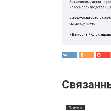
Заказчиком данного про
класса производства СШ
●
Акустомагнитные антик
см между ними.
●
Выносный блок управл
Связанн
Премиум