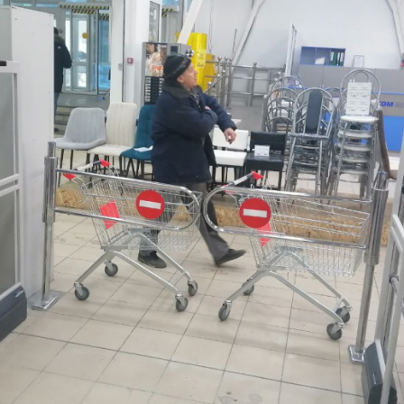
оры
Товары для дома
истраторы
Товары для животных
Другое