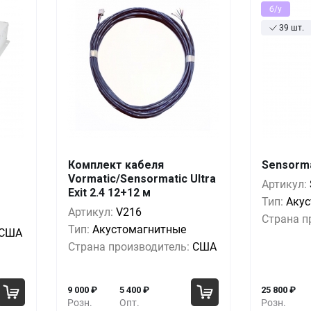
б/у
39 шт.
Комплект кабеля
Sensormat
Vormatic/Sensormatic Ultra
шт.
Кол-во
Выгода
За 1 шт.
Кол-во
Артикул:
Exit 2.4 12+12 м
Тип:
Аку
00
₽
1+
0%
9 000
₽
1+
Артикул:
V216
Страна п
00
₽
5+
-6%
8 400
₽
5+
Тип:
Акустомагнитные
США
Страна производитель:
США
00
₽
10+
-13%
7 800
₽
10+
9 000
₽
5 400
₽
25 800
₽
Розн.
Опт.
Розн.