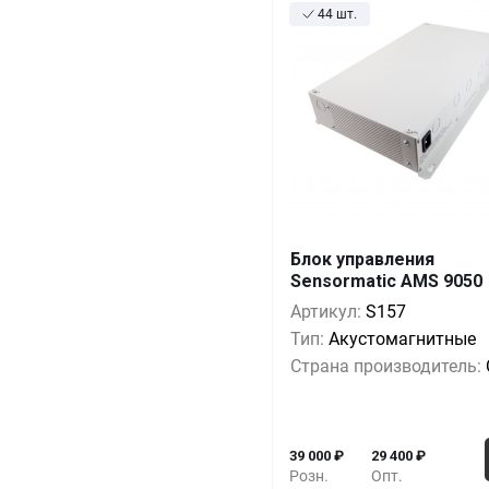
44 шт.
Блок управления
Sensormatic AMS 9050
Кол-во
Выгода
За 1 
Артикул:
S157
1+
0%
39 0
Тип:
Акустомагнитные
5+
-9%
35 4
Страна производитель:
10+
-18%
31 8
39 000
₽
29 400
₽
Розн.
Опт.