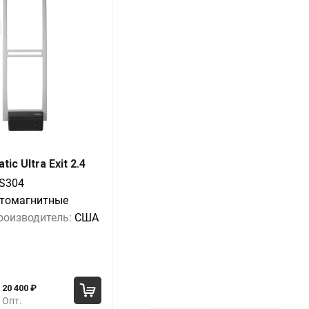
ic Ultra Exit 2.4
Выгода
За 1 шт.
S304
стомагнитные
0%
25 800
₽
роизводитель:
США
-6%
24 000
₽
-11%
22 800
₽
20 400
₽
Опт.