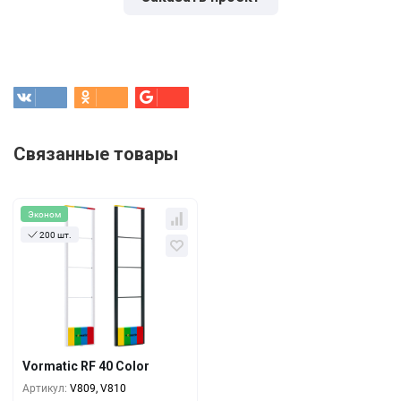
Связанные товары
Эконом
200 шт.
Кол-во
За 1 шт.
34 200
₽
1+
27 000
₽
5+
Vormatic RF 40 Color
24 600
₽
10+
Артикул:
V809, V810