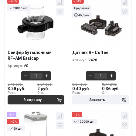
- 40%
- 54%
28066 шт.
Предзаказ
45 дней
Кол-во
За 1 шт.
Кол-во
За 1 шт.
5.46 руб.
0.87 руб.
3.28 руб.
0.40 руб.
10+
100+
4.55 руб.
0.83 руб.
2.74 руб.
0.38 руб.
100+
5000+
Сейфер бутылочный
Датчик RF Coffee
3.95 руб.
0.80 руб.
RF+AM Easicap
Артикул:
V428
2.36 руб.
0.37 руб.
500+
10000+
Артикул:
V0
5.46 руб.
3.34 руб.
0.87 руб.
0.77 руб.
3.28 руб.
2 руб.
0.40 руб.
0.36 руб.
Розн.
Опт.
Розн.
Опт.
б/у
- 9%
- 40%
100000 шт.
50 шт.