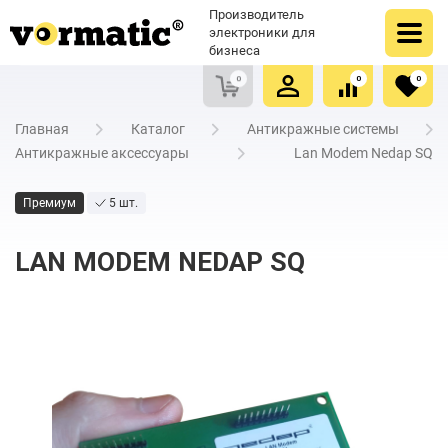
Оформить заказ
Купить в один клик
Производитель
Очистить список сравнения
Очистить избранное
электроники для
бизнеса
0
0
0
Главная
Каталог
Антикражные системы
Антикражные аксессуары
Lan Modem Nedap SQ
Премиум
5 шт.
LAN MODEM NEDAP SQ