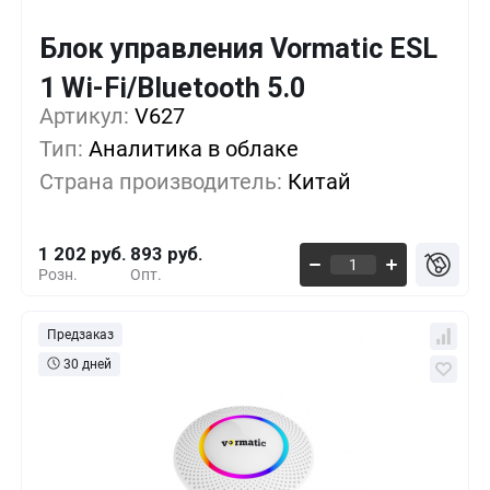
Блок управления Vormatic ESL
Кол-во
Выгода
За 1 шт.
1 Wi-Fi/Bluetooth 5.0
Артикул:
1+
V627
0%
1 202 руб.
Тип:
Аналитика в облаке
5+
-9%
1 093 руб.
Страна производитель:
Китай
10+
-18%
984 руб.
1 202 руб.
893 руб.
Розн.
Опт.
Предзаказ
30 дней