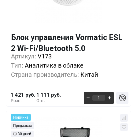
Блок управления Vormatic ESL
Кол-во
Выгода
За 1 шт.
2 Wi-Fi/Bluetooth 5.0
Артикул:
1+
V173
0%
1 421 руб.
Тип:
Аналитика в облаке
5+
-7%
1 311 руб.
Страна производитель:
Китай
10+
-15%
1 202 руб.
1 421 руб.
1 111 руб.
Розн.
Опт.
Новинка
Предзаказ
30 дней