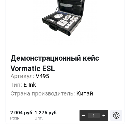
Демонстрационный кейс
Кол-во
Выгода
За 1 шт.
Vormatic ESL
Артикул:
1+
V495
0%
2 004 руб.
Тип:
E-Ink
5+
-9%
1 821 руб.
Страна производитель:
Китай
10+
-18%
1 639 руб.
2 004 руб.
1 275 руб.
Розн.
Опт.